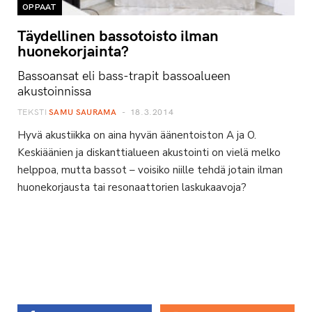
OPPAAT
Täydellinen bassotoisto ilman
huonekorjainta?
Bassoansat eli bass-trapit bassoalueen
akustoinnissa
TEKSTI
SAMU SAURAMA
18.3.2014
Hyvä akustiikka on aina hyvän äänentoiston A ja O.
Keskiäänien ja diskanttialueen akustointi on vielä melko
helppoa, mutta bassot – voisiko niille tehdä jotain ilman
huonekorjausta tai resonaattorien laskukaavoja?