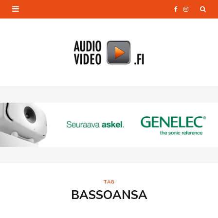
F
I
a
n
c
s
e
t
b
a
o
g
o
r
k
a
m
TAG
BASSOANSA