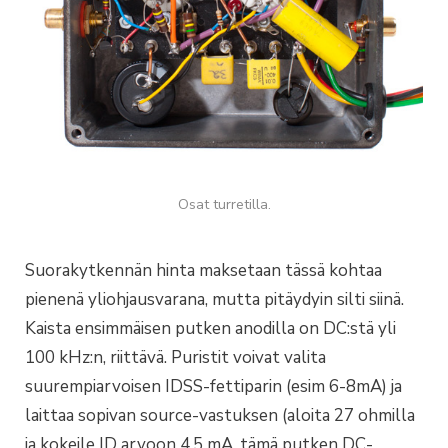
Osat turretilla.
Suorakytkennän hinta maksetaan tässä kohtaa
pienenä yliohjausvarana, mutta pitäydyin silti siinä.
Kaista ensimmäisen putken anodilla on DC:stä yli
100 kHz:n, riittävä. Puristit voivat valita
suurempiarvoisen IDSS-fettiparin (esim 6-8mA) ja
laittaa sopivan source-vastuksen (aloita 27 ohmilla
ja kokeile ID arvoon 4,5 mA, tämä putken DC-