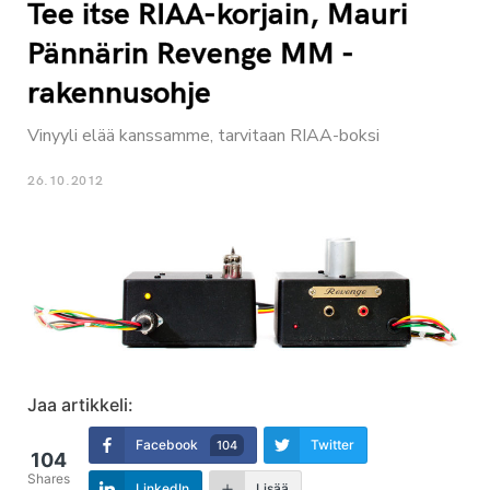
Tee itse RIAA-korjain, Mauri
Pännärin Revenge MM -
rakennusohje
Vinyyli elää kanssamme, tarvitaan RIAA-boksi
26.10.2012
Jaa artikkeli:
Facebook
Twitter
104
104
Shares
LinkedIn
Lisää