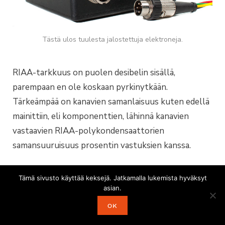
Tästä ulos tuulesta jalostettuja elektroneja.
RIAA-tarkkuus on puolen desibelin sisällä,
parempaan en ole koskaan pyrkinytkään.
Tärkeämpää on kanavien samanlaisuus kuten edellä
mainittiin, eli komponenttien, lähinnä kanavien
vastaavien RIAA-polykondensaattorien
samansuuruisuus prosentin vastuksien kanssa.
Laitteen vahvistus on n. 140-kertainen (43dB),
Tämä sivusto käyttää keksejä. Jatkamalla lukemista hyväksyt
nimellinen 3mV antaa 440mV ulos 1 kHz:llä. Särö
asian.
on tällä lähtöjännitteellä 0,2-0,3 prosentin luokkaa
OK
koko kaistalla. Kokeeksi mitattu 50Hz:n särö 2,3V:n