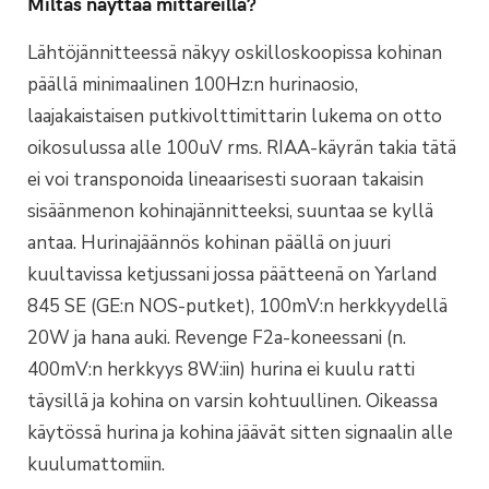
Miltäs näyttää mittareilla?
Lähtöjännitteessä näkyy oskilloskoopissa kohinan
päällä minimaalinen 100Hz:n hurinaosio,
laajakaistaisen putkivolttimittarin lukema on otto
oikosulussa alle 100uV rms. RIAA-käyrän takia tätä
ei voi transponoida lineaarisesti suoraan takaisin
sisäänmenon kohinajännitteeksi, suuntaa se kyllä
antaa. Hurinajäännös kohinan päällä on juuri
kuultavissa ketjussani jossa päätteenä on Yarland
845 SE (GE:n NOS-putket), 100mV:n herkkyydellä
20W ja hana auki. Revenge F2a-koneessani (n.
400mV:n herkkyys 8W:iin) hurina ei kuulu ratti
täysillä ja kohina on varsin kohtuullinen. Oikeassa
käytössä hurina ja kohina jäävät sitten signaalin alle
kuulumattomiin.