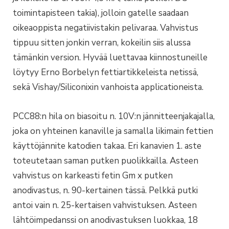
toimintapisteen takia), jolloin gatelle saadaan
oikeaoppista negatiivistakin pelivaraa. Vahvistus
tippuu sitten jonkin verran, kokeilin siis alussa
tämänkin version. Hyvää luettavaa kiinnostuneille
löytyy Erno Borbelyn fettiartikkeleista netissä,
sekä Vishay/Siliconixin vanhoista applicationeista.
PCC88:n hila on biasoitu n. 10V:n jännitteenjakajalla,
joka on yhteinen kanaville ja samalla likimain fettien
käyttöjännite katodien takaa. Eri kanavien 1. aste
toteutetaan saman putken puolikkailla. Asteen
vahvistus on karkeasti fetin Gm x putken
anodivastus, n. 90-kertainen tässä. Pelkkä putki
antoi vain n. 25-kertaisen vahvistuksen. Asteen
lähtöimpedanssi on anodivastuksen luokkaa, 18