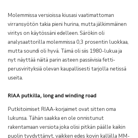
Molemmissa versioissa kiusasi vaatimattoman
virransyötön takia pieni hurina, mutta jälkimmäinen
viritys on käytössäni edelleen. Särökin oli
analysaattorilla molemmissa 0,3 prosentin luokkaa,
mutta soundi oli hyvä. Tämä oli siis 1980-lukua ja
nyt näyttää näitä parin asteen passiivisia fetti-
perusvirityksiä olevan kaupallisesti tarjolla netissä
useita.
RIAA putkilla, long and winding road
Putkitoimiset RIAA-korjaimet ovat sitten oma
lukunsa. Tähän saakka en ole onnistunut
rakentamaan versiota joka olisi pitkän päälle kaikin
puolin tyydyttänyt, vaikken edes kovin kalliilla MM-