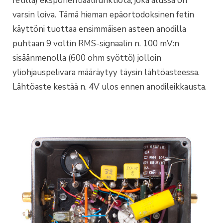
fetillä) eksponentiaalifunktiota, joka alussa on
varsin loiva. Tämä hieman epäortodoksinen fetin
käyttöni tuottaa ensimmäisen asteen anodilla
puhtaan 9 voltin RMS-signaalin n. 100 mV:n
sisäänmenolla (600 ohm syöttö) jolloin
yliohjauspelivara määräytyy täysin lähtöasteessa.
Lähtöaste kestää n. 4V ulos ennen anodileikkausta.