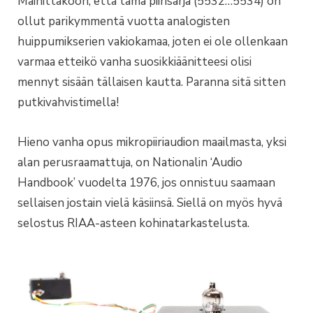
Mainittakoon, että tämä piirisarja (5532…5534) on
ollut parikymmentä vuotta analogisten
huippumikserien vakiokamaa, joten ei ole ollenkaan
varmaa etteikö vanha suosikkiäänitteesi olisi
mennyt sisään tällaisen kautta. Paranna sitä sitten
putkivahvistimella!
Hieno vanha opus mikropiiriaudion maailmasta, yksi
alan perusraamattuja, on Nationalin ‘Audio
Handbook’ vuodelta 1976, jos onnistuu saamaan
sellaisen jostain vielä käsiinsä. Siellä on myös hyvä
selostus RIAA-asteen kohinatarkastelusta.