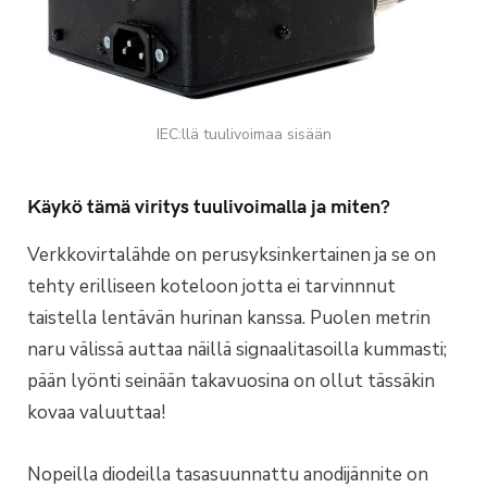
IEC:llä tuulivoimaa sisään
Käykö tämä viritys tuulivoimalla ja miten?
Verkkovirtalähde on perusyksinkertainen ja se on
tehty erilliseen koteloon jotta ei tarvinnnut
taistella lentävän hurinan kanssa. Puolen metrin
naru välissä auttaa näillä signaalitasoilla kummasti;
pään lyönti seinään takavuosina on ollut tässäkin
kovaa valuuttaa!
Nopeilla diodeilla tasasuunnattu anodijännite on