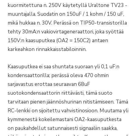
kuormitettuna n. 250V käytetyllä Uraltone TV23 -
muuntajalla. Suodatin on 150uF / 1 kohm / 150 uF,
mikä hukkaa n. 30V. Perässä on TIP50-transistorilla
tehty 30mA:n vakiovirtageneraattori, joka syöttää
150V:n kaasuputkea (OA2 = 150C2) antaen
karkeahkon rinnakkaisstabiloinnin.
Kaasuputkea ei saa shuntata suoraan yli 0,1 uF:n
kondensaattorilla; perässä oleva 470 ohmin
sarjavastus erottaa seuraavan 68uF
suotokondensaattorin riittävästi, tämä suoto
tarvitaan pienen jäännöshurinan nitistämiseen. Tämä
RC-lenkki on sijoitettu vahvistinosioon. Muutama yli
kymmenestä kokeilemastani OA2-kaasuputkesta
on paukahdellut satunnaisesti signaaliin saakka,