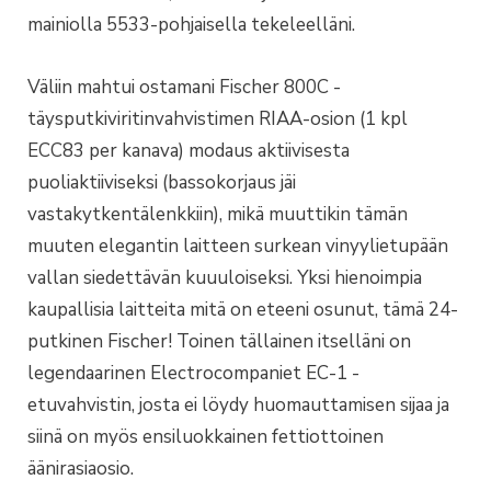
mainiolla 5533-pohjaisella tekeleelläni.
Väliin mahtui ostamani Fischer 800C -
täysputkiviritinvahvistimen RIAA-osion (1 kpl
ECC83 per kanava) modaus aktiivisesta
puoliaktiiviseksi (bassokorjaus jäi
vastakytkentälenkkiin), mikä muuttikin tämän
muuten elegantin laitteen surkean vinyylietupään
vallan siedettävän kuuuloiseksi. Yksi hienoimpia
kaupallisia laitteita mitä on eteeni osunut, tämä 24-
putkinen Fischer! Toinen tällainen itselläni on
legendaarinen Electrocompaniet EC-1 -
etuvahvistin, josta ei löydy huomauttamisen sijaa ja
siinä on myös ensiluokkainen fettiottoinen
äänirasiaosio.