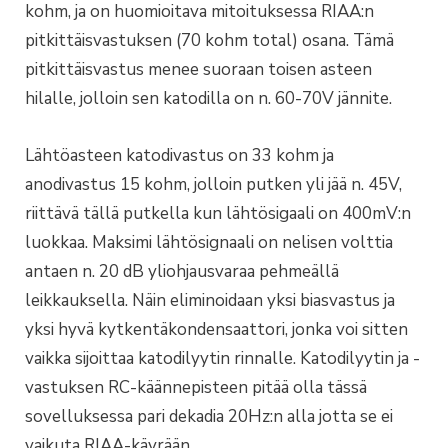
kohm, ja on huomioitava mitoituksessa RIAA:n
pitkittäisvastuksen (70 kohm total) osana. Tämä
pitkittäisvastus menee suoraan toisen asteen
hilalle, jolloin sen katodilla on n. 60-70V jännite.
Lähtöasteen katodivastus on 33 kohm ja
anodivastus 15 kohm, jolloin putken yli jää n. 45V,
riittävä tällä putkella kun lähtösigaali on 400mV:n
luokkaa. Maksimi lähtösignaali on nelisen volttia
antaen n. 20 dB yliohjausvaraa pehmeällä
leikkauksella. Näin eliminoidaan yksi biasvastus ja
yksi hyvä kytkentäkondensaattori, jonka voi sitten
vaikka sijoittaa katodilyytin rinnalle. Katodilyytin ja -
vastuksen RC-käännepisteen pitää olla tässä
sovelluksessa pari dekadia 20Hz:n alla jotta se ei
vaikuta RIAA-käyrään.