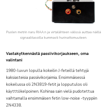
Puolen metrin naru RIAA:n ja virtalähteen välissä auttaa näillä
signaalitasoilla kummasti hurinattomuuteen.
Vastakytkennästä passiivikorjaukseen, oma
valintani
1980-luvun lopulla kokeilin J-feteillä tehtyjä
kaksiasteisia passiivikorjaimia. Ensimmäisessä
kokeilussa oli 2N3819-fetit ja lopputulos oli
käytttökelpoinen. Kohinaa sain vielä pudotettua
vaihtamalla ensimmäisen fetin low-noise -tyyppiin
2N4338.