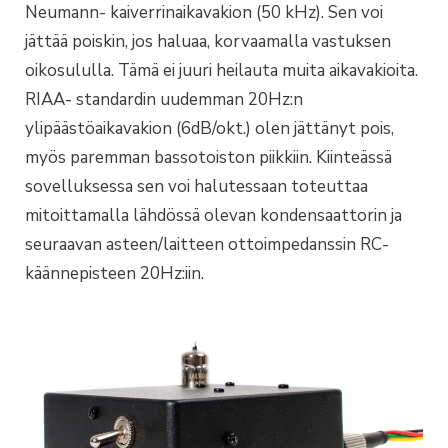
Neumann- kaiverrinaikavakion (50 kHz). Sen voi
jättää poiskin, jos haluaa, korvaamalla vastuksen
oikosululla. Tämä ei juuri heilauta muita aikavakioita.
RIAA- standardin uudemman 20Hz:n
ylipäästöaikavakion (6dB/okt.) olen jättänyt pois,
myös paremman bassotoiston piikkiin. Kiinteässä
sovelluksessa sen voi halutessaan toteuttaa
mitoittamalla lähdössä olevan kondensaattorin ja
seuraavan asteen/laitteen ottoimpedanssin RC-
käännepisteen 20Hz:iin.