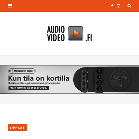
F
I
a
n
c
s
e
t
b
a
o
g
o
r
k
a
m
OPPAAT