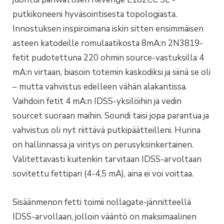
putkikoneeni hyväsointisesta topologiasta.
Innostuksen inspiroimana iskin sitten ensimmäisen
asteen katodeille romulaatikosta 8mA:n 2N3819-
fetit pudotettuna 220 ohmin source-vastuksilla 4
mA:n virtaan, biasoin totemin kaskodiksi ja siinä se oli
– mutta vahvistus edelleen vähän alakantissa.
Vaihdoin fetit 4 mA:n IDSS-yksilöihin ja vedin
sourcet suoraan maihin. Soundi taisi jopa parantua ja
vahvistus oli nyt riittävä putkipäätteilleni. Hurina
on hallinnassa ja viritys on perusyksinkertainen.
Valitettavasti kuitenkin tarvitaan IDSS-arvoltaan
sovitettu fettipari (4-4,5 mA), aina ei voi voittaa.
Sisäänmenon fetti toimii nollagate-jännitteellä
IDSS-arvollaan, jolloin vääntö on maksimaalinen