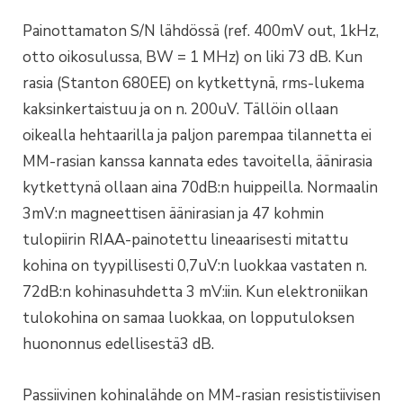
Painottamaton S/N lähdössä (ref. 400mV out, 1kHz,
otto oikosulussa, BW = 1 MHz) on liki 73 dB. Kun
rasia (Stanton 680EE) on kytkettynä, rms-lukema
kaksinkertaistuu ja on n. 200uV. Tällöin ollaan
oikealla hehtaarilla ja paljon parempaa tilannetta ei
MM-rasian kanssa kannata edes tavoitella, äänirasia
kytkettynä ollaan aina 70dB:n huippeilla. Normaalin
3mV:n magneettisen äänirasian ja 47 kohmin
tulopiirin RIAA-painotettu lineaarisesti mitattu
kohina on tyypillisesti 0,7uV:n luokkaa vastaten n.
72dB:n kohinasuhdetta 3 mV:iin. Kun elektroniikan
tulokohina on samaa luokkaa, on lopputuloksen
huononnus edellisestä3 dB.
Passiivinen kohinalähde on MM-rasian resististiivisen