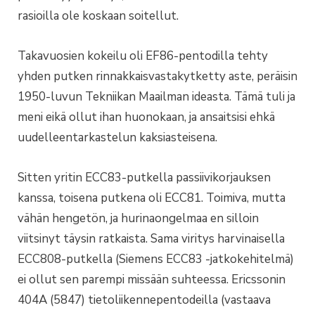
rasioilla ole koskaan soitellut.
Takavuosien kokeilu oli EF86-pentodilla tehty
yhden putken rinnakkaisvastakytketty aste, peräisin
1950-luvun Tekniikan Maailman ideasta. Tämä tuli ja
meni eikä ollut ihan huonokaan, ja ansaitsisi ehkä
uudelleentarkastelun kaksiasteisena.
Sitten yritin ECC83-putkella passiivikorjauksen
kanssa, toisena putkena oli ECC81. Toimiva, mutta
vähän hengetön, ja hurinaongelmaa en silloin
viitsinyt täysin ratkaista. Sama viritys harvinaisella
ECC808-putkella (Siemens ECC83 -jatkokehitelmä)
ei ollut sen parempi missään suhteessa. Ericssonin
404A (5847) tietoliikennepentodeilla (vastaava