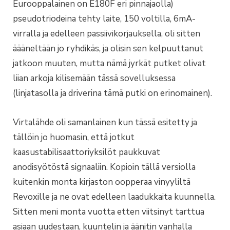
Eurooppalainen on E180F eri pinnajaolla)
pseudotriodeina tehty laite, 150 voltilla, 6mA-
virralla ja edelleen passiivikorjauksella, oli sitten
äääneltään jo ryhdikäs, ja olisin sen kelpuuttanut
jatkoon muuten, mutta nämä jyrkät putket olivat
liian arkoja kilisemään tässä sovelluksessa
(linjatasolla ja driverina tämä putki on erinomainen).
Virtalähde oli samanlainen kun tässä esitetty ja
tällöin jo huomasin, että jotkut
kaasustabilisaattoriyksilöt paukkuvat
anodisyötöstä signaaliin. Kopioin tällä versiolla
kuitenkin monta kirjaston oopperaa vinyyliltä
Revoxille ja ne ovat edelleen laadukkaita kuunnella.
Sitten meni monta vuotta etten viitsinyt tarttua
asiaan uudestaan, kuuntelin ja äänitin vanhalla