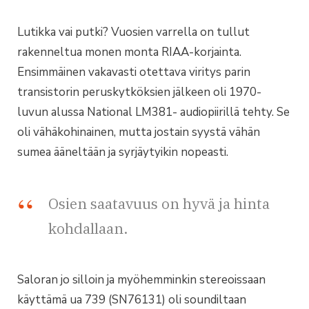
Lutikka vai putki? Vuosien varrella on tullut
rakenneltua monen monta RIAA-korjainta.
Ensimmäinen vakavasti otettava viritys parin
transistorin peruskytköksien jälkeen oli 1970-
luvun alussa National LM381- audiopiirillä tehty. Se
oli vähäkohinainen, mutta jostain syystä vähän
sumea ääneltään ja syrjäytyikin nopeasti.
Osien saatavuus on hyvä ja hinta
kohdallaan.
Saloran jo silloin ja myöhemminkin stereoissaan
käyttämä ua 739 (SN76131) oli soundiltaan