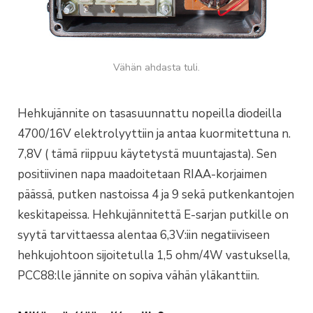
Vähän ahdasta tuli.
Hehkujännite on tasasuunnattu nopeilla diodeilla
4700/16V elektrolyyttiin ja antaa kuormitettuna n.
7,8V ( tämä riippuu käytetystä muuntajasta). Sen
positiivinen napa maadoitetaan RIAA-korjaimen
päässä, putken nastoissa 4 ja 9 sekä putkenkantojen
keskitapeissa. Hehkujännitettä E-sarjan putkille on
syytä tarvittaessa alentaa 6,3V:iin negatiiviseen
hehkujohtoon sijoitetulla 1,5 ohm/4W vastuksella,
PCC88:lle jännite on sopiva vähän yläkanttiin.