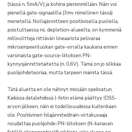
(tässä n. 5mA/V) ja kohina pienimmillään. Näin voi
pienellä gate-signaalilla (3mv nimellinen tässä)
menetellä. Nollajännitteen positiivisella puolella,
poistuttaessa ns. depletion-alueelta, on kymmeniä
millivoltteja riittävän lineaarista pelivaraa
mikroampeeriluokan gate-virralla kaukana ennen
varsinaista gate-source-liitoksen PN-
kynnysjännittetaitetta (n. 0,6V). Tämä on jo silkkaa
puolijohdeteoriaa, mutta tarpeen mainita tässä.
Tätä aluetta en ole nähnyt missään speksatun.
Kaikissa datalehdissä J-fetin elämä päättyy IDSS-
arvon jälkeen, näin ei todellisuudessa kuitenkaan
ole. Positiivinen hilajännite/drain-virtakuvaaja
noudattaa puolijohde-PN-liitoksen (N-kanavan