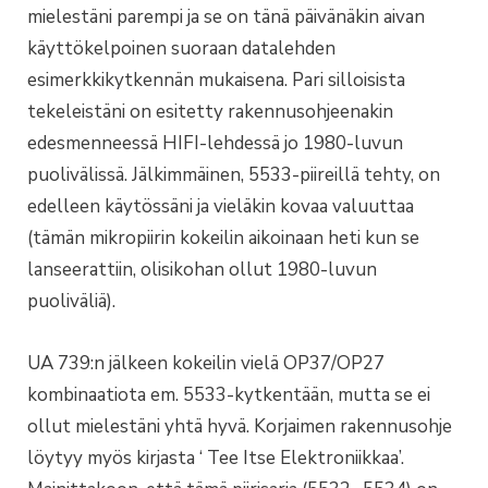
mielestäni parempi ja se on tänä päivänäkin aivan
käyttökelpoinen suoraan datalehden
esimerkkikytkennän mukaisena. Pari silloisista
tekeleistäni on esitetty rakennusohjeenakin
edesmenneessä HIFI-lehdessä jo 1980-luvun
puolivälissä. Jälkimmäinen, 5533-piireillä tehty, on
edelleen käytössäni ja vieläkin kovaa valuuttaa
(tämän mikropiirin kokeilin aikoinaan heti kun se
lanseerattiin, olisikohan ollut 1980-luvun
puoliväliä).
UA 739:n jälkeen kokeilin vielä OP37/OP27
kombinaatiota em. 5533-kytkentään, mutta se ei
ollut mielestäni yhtä hyvä. Korjaimen rakennusohje
löytyy myös kirjasta ‘ Tee Itse Elektroniikkaa’.