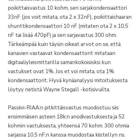
poikittaisvastus 10 kohm, sen sarjakondensaattori
33nF (jos voit mitata, ota 2 x 32nF), poikittaishaaran
shunttikondensaattori 10 nF (mitaten ota 2 x 10,5
nF tai lisää 470pF) ja sen sarjavastus 300 ohm.
Tärkeämpää kuin täysin oikeat arvot on se, että
kanavien vastaavat kondensaattorit mitataan
digitaaliyleismittarilla samankokoisisksi kun
vastukset ovat 1%. Jos et voi mitata, ota 1%
kondensaattorit. Hyvä kynäanalyysi mitoituksesta
löytyy netistä Wayne Stegall -kotisivuilta.
Passiivi-RIAA:n pitkittäisvastus muodostuu siis
ensimmäisen asteen 18k:n anodivastuksesta ja 52
kohmin vastuksesta, yhteensä 70 kohm. 300 ohmia
sarjassa 10,5 nF:n kanssa muodostaa kiistellyn ns.