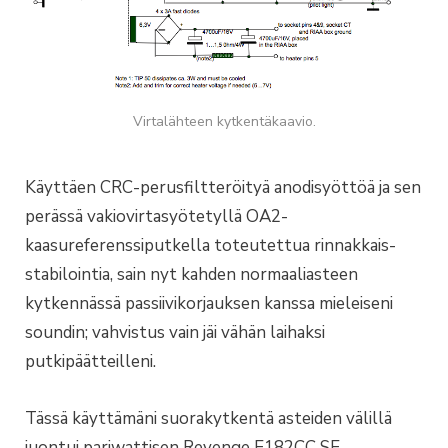
Virtalähteen kytkentäkaavio.
Käyttäen CRC-perusfiltteröityä anodisyöttöä ja sen
perässä vakiovirtasyötetyllä OA2-
kaasureferenssiputkella toteutettua rinnakkais-
stabilointia, sain nyt kahden normaaliasteen
kytkennässä passiivikorjauksen kanssa mieleiseni
soundin; vahvistus vain jäi vähän laihaksi
putkipäätteilleni.
Tässä käyttämäni suorakytkentä asteiden välillä
juontui pariwattisen Revenge E182CC SE -