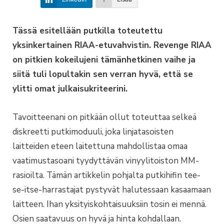
Tässä esitellään putkilla toteutettu
yksinkertainen RIAA-etuvahvistin. Revenge RIAA
on pitkien kokeilujeni tämänhetkinen vaihe ja
siitä tuli lopultakin sen verran hyvä, että se
ylitti omat julkaisukriteerini.
Tavoitteenani on pitkään ollut toteuttaa selkeä
diskreetti putkimoduuli, joka linjatasoisten
laitteiden eteen laitettuna mahdollistaa omaa
vaatimustasoani tyydyttävän vinyylitoiston MM-
rasioilta. Tämän artikkelin pohjalta putkihifin tee-
se-itse-harrastajat pystyvät halutessaan kasaamaan
laitteen. Ihan yksityiskohtaisuuksiin tosin ei mennä.
Osien saatavuus on hyvä ja hinta kohdallaan.