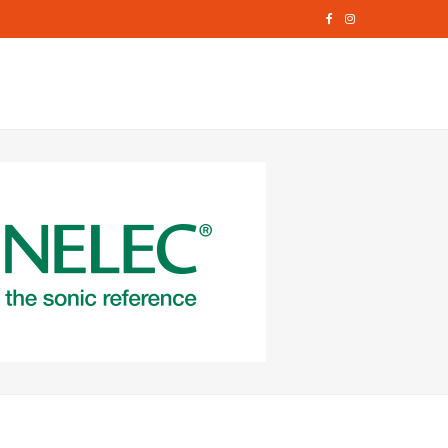
F
I
a
n
c
s
e
t
b
a
o
g
o
r
k
a
m