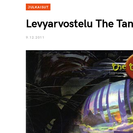
JULKAISUT
Levyarvostelu The Ta
9.12.2011