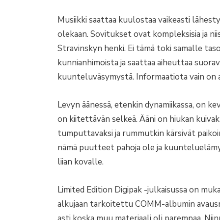
Musiikki saattaa kuulostaa vaikeasti lähest
olekaan. Sovitukset ovat kompleksisia ja nii
Stravinskyn henki. Ei tämä toki samalle tas
kunnianhimoista ja saattaa aiheuttaa suorav
kuunteluväsymystä. Informaatiota vain on a
Levyn äänessä, etenkin dynamiikassa, on ke
on kiitettävän selkeä. Ääni on hiukan kuivak
tumputtavaksi ja rummutkin kärsivät paikoi
nämä puutteet pahoja ole ja kuuntelueläm
liian kovalle.
Limited Edition Digipak -julkaisussa on muka
alkujaan tarkoitettu COMM-albumin avausra
asti koska muu materiaali oli parempaa. Ni