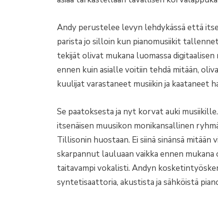
Andy perustelee levyn lehdykässä että itse 
parista jo silloin kun pianomusiikit tallennett
tekijät olivat mukana luomassa digitaalisen 
ennen kuin asialle voitiin tehdä mitään, oliv
kuulijat varastaneet musiikin ja kaataneet ha
Se paatoksesta ja nyt korvat auki musiikill
itsenäisen muusikon monikansallinen ryhmä
Tillisonin huostaan. Ei siinä sinänsä mitään 
skarpannut lauluaan vaikka ennen mukana ol
taitavampi vokalisti. Andyn kosketintyöske
syntetisaattoria, akustista ja sähköistä pian