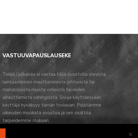
VASTUUVAPAUSLAUSEKE
Tekijä / julkaisija ei vastaa tällä sivustolla olevista,
lainsäädännön muuttumisesta johtuvista tai
mahdollisista muista virheistä tai niiden
aiheuttamista vahingoista. Sivuja käyttäessään
käyttäjä hyväksyy tämän tosiasian. Pidätämme
oikeuden muokata sivustoa ja sen sisältöä
tarpeidemme mukaan.