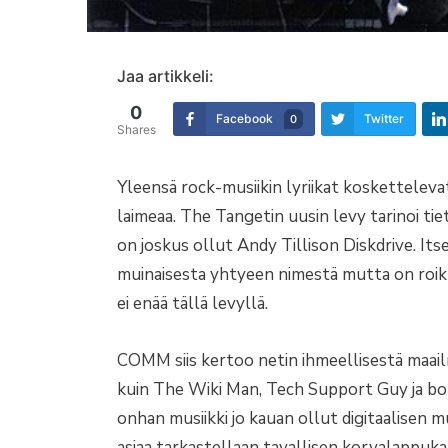
Jaa artikkeli:
0
Facebook
Twitter
0
Shares
Yleensä rock-musiikin lyriikat koskettelevat
laimeaa. The Tangetin uusin levy tarinoi ti
on joskus ollut Andy Tillison Diskdrive. It
muinaisesta yhtyeen nimestä mutta on roik
ei enää tällä levyllä.
COMM siis kertoo netin ihmeellisestä maailm
kuin The Wiki Man, Tech Support Guy ja bonu
onhan musiikki jo kauan ollut digitaalisen m
asiaa tarkastellaan tavallisen korvalappu