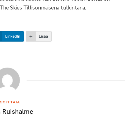
The Skies Tillisonmaisena tulkintana.
LinkedIn
Lisää
RJOITTAJA
a Ruishalme