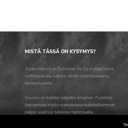
MISTÄ TÄSSÄ ON KYSYMYS?
AudioVideo.fi on Extreme AV Oy:n ylläpitämä
verkkopalvelu kaikille viihde-elektroniikasta
kiinnostuneille.
Sivusto on kaikille lukijoille ilmainen. Pyrimme
tarjoamaan myös mainoksissa mahdollisimman
paljon sisältöä tukevaa materiaalia.
Tä