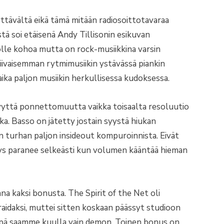
yttävältä eikä tämä mitään radiosoittotavaraa
stä soi etäisenä Andy Tillisonin esikuvan
olle kohoa mutta on rock-musiikkina varsin
iivaisemman rytmimusiikin ystävässä piankin
ika paljon musiikin herkullisessa kudoksessa.
vyttä ponnettomuutta vaikka toisaalta resoluutio
ka. Basso on jätetty jostain syystä hiukan
n turhan paljon insideout kompuroinnista. Eivät
ys paranee selkeästi kun volumen kääntää hieman
na kaksi bonusta. The Spirit of the Net oli
idaksi, muttei sitten koskaan päässyt studioon
inpä saamme kuulla vain demon. Toinen bonus on