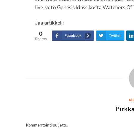
live-veto Genesis klassikosta Watchers Of 
Jaa artikkeli:
0
Facebook
Twitter
0
Shares
KI
Pirkk
Kommentointi suljettu.