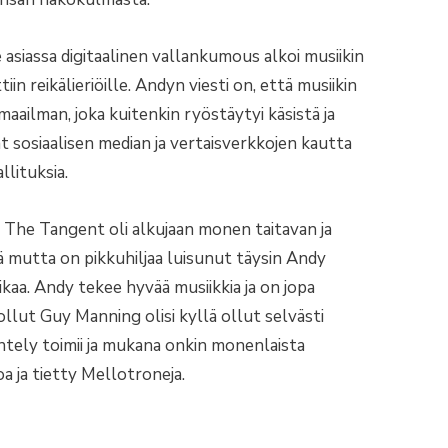
asiassa digitaalinen vallankumous alkoi musiikin
iin reikälieriöille. Andyn viesti on, että musiikin
maailman, joka kuitenkin ryöstäytyi käsistä ja
at sosiaalisen median ja vertaisverkkojen kautta
llituksia.
e. The Tangent oli alkujaan monen taitavan ja
 mutta on pikkuhiljaa luisunut täysin Andy
vikaa. Andy tekee hyvää musiikkia ja on jopa
lut Guy Manning olisi kyllä ollut selvästi
ntely toimii ja mukana onkin monenlaista
oa ja tietty Mellotroneja.