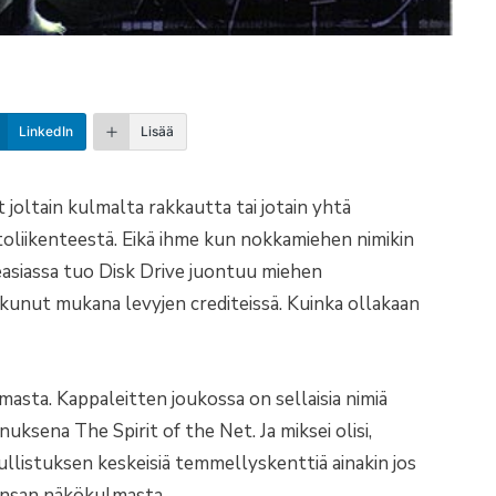
LinkedIn
Lisää
 joltain kulmalta rakkautta tai jotain yhtä
etoliikenteestä. Eikä ihme kun nokkamiehen nimikin
seasiassa tuo Disk Drive juontuu miehen
kunut mukana levyjen crediteissä. Kuinka ollakaan
asta. Kappaleitten joukossa on sellaisia nimiä
ksena The Spirit of the Net. Ja miksei olisi,
ullistuksen keskeisiä temmellyskenttiä ainakin jos
kansan näkökulmasta.