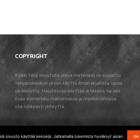
COPYRIGHT
Kaikki tällä sivustolla oleva materiaali on suojattu
tekijänoikeuksin ja sen käyttö ilman kirjallista lupaa
on kielletty. Halutessasi käyttää artikkelia tai sen
osaa esimerkiksi mainonnassa ja markkinoinnissa,
ota rohkeasti yhteyttä.
mä sivusto käyttää keksejä. Jatkamalla lukemista hyväksyt asian.
OK