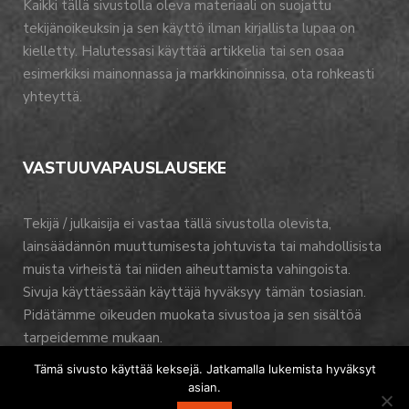
Kaikki tällä sivustolla oleva materiaali on suojattu
tekijänoikeuksin ja sen käyttö ilman kirjallista lupaa on
kielletty. Halutessasi käyttää artikkelia tai sen osaa
esimerkiksi mainonnassa ja markkinoinnissa, ota rohkeasti
yhteyttä.
VASTUUVAPAUSLAUSEKE
Tekijä / julkaisija ei vastaa tällä sivustolla olevista,
lainsäädännön muuttumisesta johtuvista tai mahdollisista
muista virheistä tai niiden aiheuttamista vahingoista.
Sivuja käyttäessään käyttäjä hyväksyy tämän tosiasian.
Pidätämme oikeuden muokata sivustoa ja sen sisältöä
tarpeidemme mukaan.
Tämä sivusto käyttää keksejä. Jatkamalla lukemista hyväksyt
asian.