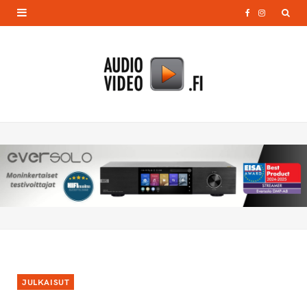
F
I
a
n
c
s
e
t
b
a
o
g
o
r
k
a
m
JULKAISUT