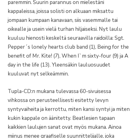
paremmin. Suurin parannus on mielestäni
kappaleissa, joissa solisti on alkuaan miksattu
jompaan kumpaan kanavaan, siis vasemmalle tai
oikealle ja usein vielä turhan hiljaiseksi. Nyt laulu
kuuluu hienosti keskeltä seuraavilla raidoilla: Sgt.
Pepper´s lonely hearts club band (1), Being for the
benefit of Mr. Kite! (7), When I`m sixty-four (9) ja A
day in the life (13). Yleensäkin lauluosuudet
kuuluvat nyt selkeämmin.
Tupla-CD:n mukana tulevassa 60-sivuisessa
vihkossa on perusteellisesti esitetty levyn
syntyvaiheita ja kerrottu, miten kansi syntyi ja miten
kukin kappale on äänitetty. Beatlesien tapaan
kaikkien laulujen sanat ovat myös mukana. Ainoa
miinus menee graafiselle suunnittelijalle, joka