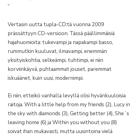
”
Vertasin uutta tupla-CD:tä vuonna 2009
prässättyyn CD-versioon. Tässä päällimmäisiä
hajahuomioita: tukevampi ja napakampi basso,
rummutkin kuuluvat, ilmavampi, enemmän
yksityiskohtia, selkeämpi, tuhtimpi, ei niin
korviinkäyvä, puhtaammat jouset, paremmat
iskuäänet, kuin uusi, modernimpi.
Ei niin, etteikö vanhalla levyllä olisi hyvänkuuloisia
raitoja. With a little help from my friends (2), Lucy in
the sky with diamonds (3), Getting better (4), She´s
leaving home (6) ja Within you without you (8)
soivat ihan mukavasti, mutta uusintoina vielä