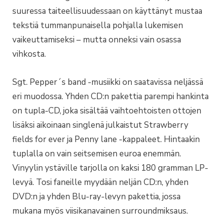
suuressa taiteellisuudessaan on käyttänyt mustaa
tekstiä tummanpunaisella pohjalla lukemisen
vaikeuttamiseksi – mutta onneksi vain osassa
vihkosta.
Sgt. Pepper´s band -musiikki on saatavissa neljässä
eri muodossa. Yhden CD:n pakettia parempi hankinta
on tupla-CD, joka sisältää vaihtoehtoisten ottojen
lisäksi aikoinaan singlenä julkaistut Strawberry
fields for ever ja Penny lane -kappaleet. Hintaakin
tuplalla on vain seitsemisen euroa enemmän.
Vinyylin ystäville tarjolla on kaksi 180 gramman LP-
levyä. Tosi faneille myydään neljän CD:n, yhden
DVD:n ja yhden Blu-ray-levyn pakettia, jossa
mukana myös viisikanavainen surroundmiksaus.