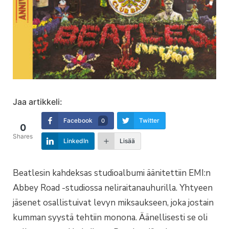
Jaa artikkeli:
Facebook
Twitter
0
0
Shares
LinkedIn
Lisää
Beatlesin kahdeksas studioalbumi äänitettiin EMI:n
Abbey Road -studiossa neliraitanauhurilla. Yhtyeen
jäsenet osallistuivat levyn miksaukseen, joka jostain
kumman syystä tehtiin monona. Äänellisesti se oli