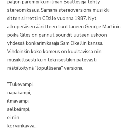
paljon parempi kuin ilman Beatlesejä tehty
stereomiksaus. Samana stereoversiona musiikki
sitten siirrettiin CD:lle vuonna 1987. Nyt
alkuperäisen äänitteen tuottaneen George Martinin
poika Giles on pannut soundit uuteen uskoon
yhdessä konkarimiksaaja Sam Okellin kanssa.
Vihdoinkin koko komeus on kuultavissa niin
musiikillisesti kuin teknisestikin pätevästi
räätälöitynä ”lopullisena” versiona.
”Tukevampi,
napakampi,
ilmavampi,
selkeämpi,
ei niin
korviinkäyvä…