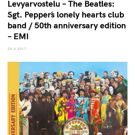
Levyarvostelu – The Beatles:
Sgt. Pepper´s lonely hearts club
band / 50th anniversary edition
– EMI
26.6.2017