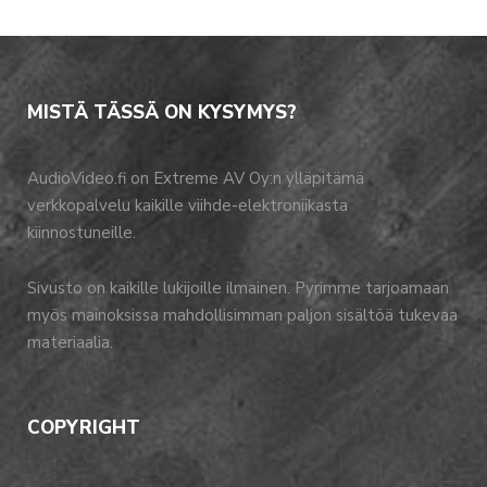
MISTÄ TÄSSÄ ON KYSYMYS?
AudioVideo.fi on Extreme AV Oy:n ylläpitämä
verkkopalvelu kaikille viihde-elektroniikasta
kiinnostuneille.
Sivusto on kaikille lukijoille ilmainen. Pyrimme tarjoamaan
myös mainoksissa mahdollisimman paljon sisältöä tukevaa
materiaalia.
COPYRIGHT