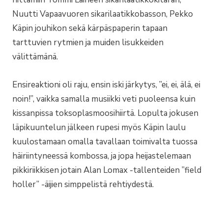
Nuutti Vapaavuoren sikarilaatikkobasson, Pekko
Käpin jouhikon sekä kärpäspaperin tapaan
tarttuvien rytmien ja muiden lisukkeiden
välittämänä.
Ensireaktioni oli raju, ensin iski järkytys, ”ei, ei, älä, ei
noin!”, vaikka samalla musiikki veti puoleensa kuin
kissanpissa toksoplasmoosihiirtä. Lopulta jokusen
läpikuuntelun jälkeen rupesi myös Käpin laulu
kuulostamaan omalla tavallaan toimivalta tuossa
häiriintyneessä kombossa, ja jopa heijastelemaan
pikkiriikkisen jotain Alan Lomax -tallenteiden ”field
holler” -äijien simppelistä rehtiydestä.