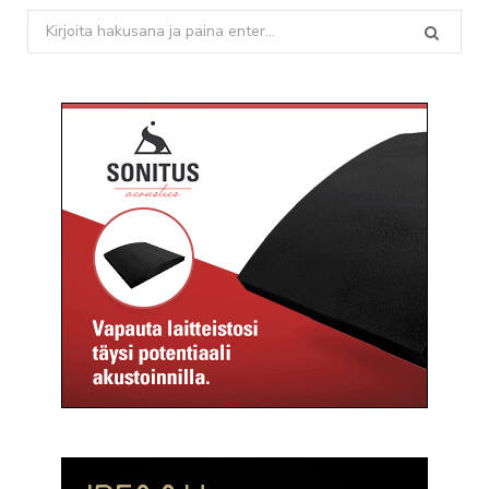
Search
for: