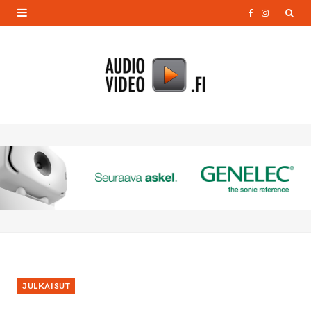
F
I
a
n
c
s
e
t
b
a
o
g
o
r
k
a
m
JULKAISUT