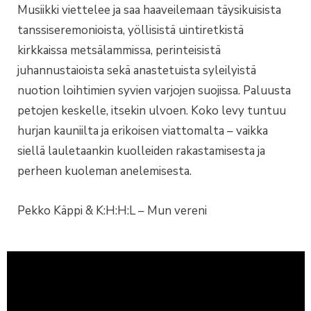
Musiikki viettelee ja saa haaveilemaan täysikuisista
tanssiseremonioista, yöllisistä uintiretkistä
kirkkaissa metsälammissa, perinteisistä
juhannustaioista sekä anastetuista syleilyistä
nuotion loihtimien syvien varjojen suojissa. Paluusta
petojen keskelle, itsekin ulvoen. Koko levy tuntuu
hurjan kauniilta ja erikoisen viattomalta – vaikka
siellä lauletaankin kuolleiden rakastamisesta ja
perheen kuoleman anelemisesta.
Pekko Käppi & K:H:H:L – Mun vereni