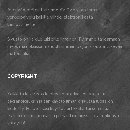
AudioVideo.fi on Extreme AV Oy:n ylläpitämä
verkkopalvelu kaikille viihde-elektroniikasta
kiinnostuneille.
Sivusto on kaikille lukijoille ilmainen. Pyrimme tarjoamaan
myös mainoksissa mahdollisimman paljon sisältöä tukevaa
materiaalia.
COPYRIGHT
Kaikki tällä sivustolla oleva materiaali on suojattu
tekijänoikeuksin ja sen käyttö ilman kirjallista lupaa on
kielletty. Halutessasi käyttää artikkelia tai sen osaa
esimerkiksi mainonnassa ja markkinoinnissa, ota rohkeasti
yhteyttä.