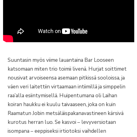
Suuntasin myös viime lauantaina Bar Looseen
katsomaan miten trio toimii livenä. Hurjat soittimet
nousivat arvoiseensa asemaan pitkissä sooloissa, ja
väen veri laitettiin virtaamaan intiimillä ja simppelin
raa’alla esiintymisellä. Huipentumana oli Laihan
koiran haukku ei kuulu taivaaseen, joka on kuin
Raamatun Jobin metsäläispakanavastineen kärsivä
kurotus herran luo. Se kasvoi – levyversiotaan
isompana – eeppiseksi irtiotoksi vaihdellen