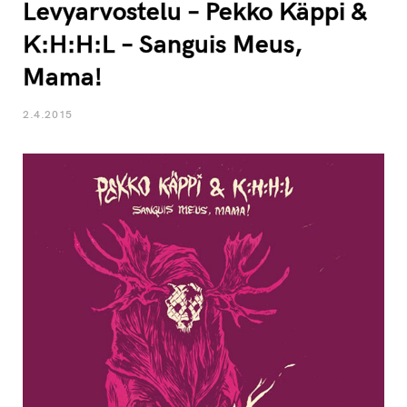
Levyarvostelu – Pekko Käppi &
K:H:H:L – Sanguis Meus,
Mama!
2.4.2015