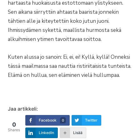
hartaasta huokaisusta estottomaan ylistykseen.
Sen aikana siirryttiin ahtaasta baarista jonnekin
tähtien alle ja kiteytettiin koko jutun juoni.
Ihmissydämen sykettä, maallista hurmosta sekä
alkuihmisen ytimen tavoittavaa soittoa.
Kuten alussa jo sanoin: Ei, ei, ei! Kyllä, kyllä! Onneksi
tässä maailmassa saa nauttia ristiriitaisista tunteista.
Elämä on hullua, sen eläminen vielä hullumpaa.
Jaa artikkeli:
Facebook
Twitter
0
0
Shares
LinkedIn
Lisää