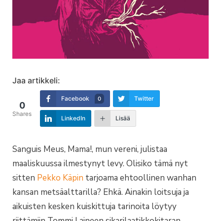
Jaa artikkeli:
Facebook
Twitter
0
0
Shares
LinkedIn
Lisää
Sanguis Meus, Mama!, mun vereni, julistaa
maaliskuussa ilmestynyt levy. Olisiko tämä nyt
sitten
Pekko Käpin
tarjoama ehtoollinen wanhan
kansan metsäalttarilla? Ehkä. Ainakin loitsuja ja
aikuisten kesken kuiskittuja tarinoita löytyy
riittämiin Tommi Laineen sikarilaatikkokitaran,