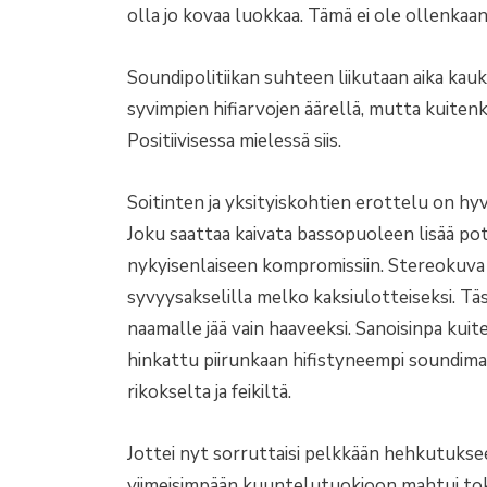
olla jo kovaa luokkaa. Tämä ei ole ollenka
Soundipolitiikan suhteen liikutaan aika kauka
syvimpien hifiarvojen äärellä, mutta kuitenk
Positiivisessa mielessä siis.
Soitinten ja yksityiskohtien erottelu on hy
Joku saattaa kaivata bassopuoleen lisää pot
nykyisenlaiseen kompromissiin. Stereokuva 
syvyysakselilla melko kaksiulotteiseksi. Täs
naamalle jää vain haaveeksi. Sanoisinpa kuite
hinkattu piirunkaan hifistyneempi soundimaa
rikokselta ja feikiltä.
Jottei nyt sorruttaisi pelkkään hehkutukse
viimeisimpään kuuntelutuokioon mahtui toki