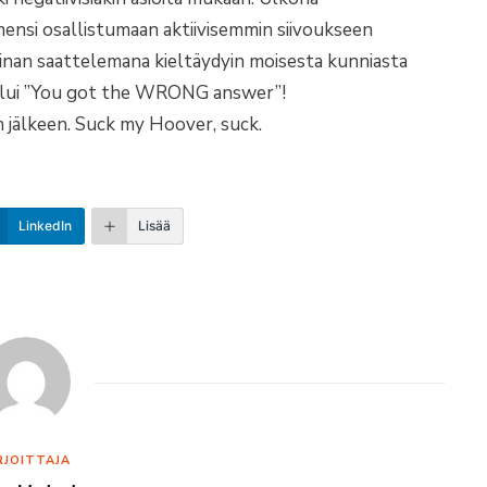
mensi osallistumaan aktiivisemmin siivoukseen
nan saattelemana kieltäydyin moisesta kunniasta
kuului ”You got the WRONG answer”!
n jälkeen. Suck my Hoover, suck.
LinkedIn
Lisää
RJOITTAJA