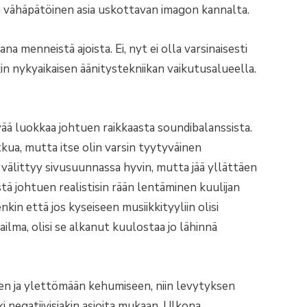
an vähäpätöinen asia uskottavan imagon kannalta.
na menneistä ajoista. Ei, nyt ei olla varsinaisesti
in nykyaikaisen äänitystekniikan vaikutusalueella.
vää luokkaa johtuen raikkaasta soundibalanssista.
kua, mutta itse olin varsin tyytyväinen
välittyy sivusuunnassa hyvin, mutta jää yllättäen
tä johtuen realistisin rään lentäminen kuulijan
nkin että jos kyseiseen musiikkityyliin olisi
ilma, olisi se alkanut kuulostaa jo lähinnä
en ja ylettömään kehumiseen, niin levytyksen
 negatiivisiakin asioita mukaan. Ulkona