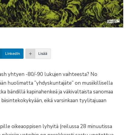
LinkedIn
Lisää
ash yhtyen -80/-90 lukujen vaihteesta? No
än huolimatta ”yhdyskuntajäte” on musiikillisella
kka bändillä kapinahenkeä ja väkivaltaista sanomaa
a biisintekokykyään, eikä varsinkaan tyylitajuaan
ille oikeaoppisen lyhyitä (reilussa 28 minuutissa