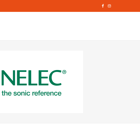
F
I
a
n
c
s
e
t
b
a
o
g
o
r
k
a
m