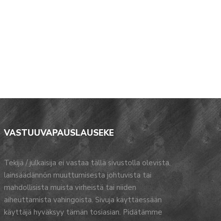
VASTUUVAPAUSLAUSEKE
Tekijä / julkaisija ei vastaa tällä sivustolla olevista,
lainsäädännön muuttumisesta johtuvista tai
mahdollisista muista virheistä tai niiden
aiheuttamista vahingoista. Sivuja käyttäessään
käyttäjä hyväksyy tämän tosiasian. Pidätämme