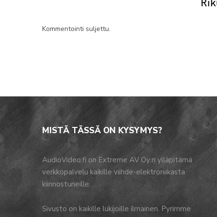
Rik
Kommentointi suljettu.
MISTÄ TÄSSÄ ON KYSYMYS?
AudioVideo.fi on Extreme AV Oy:n ylläpitämä
verkkopalvelu kaikille viihde-elektroniikasta
kiinnostuneille.
Sivusto on kaikille lukijoille ilmainen. Pyrimme