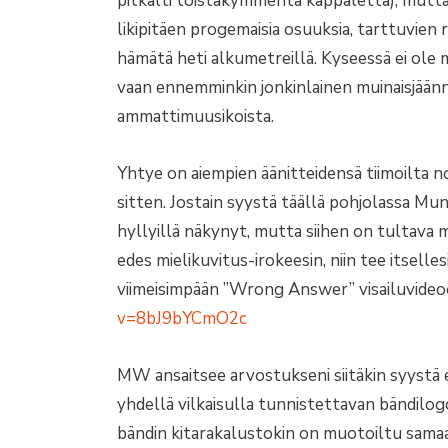
pitkälti toistakymmentä kappaletta), mutta 
likipitäen progemaisia osuuksia, tarttuvien ri
hämätä heti alkumetreillä. Kyseessä ei ole m
vaan ennemminkin jonkinlainen muinaisjäänne 
ammattimuusikoista.
Yhtye on aiempien äänitteidensä tiimoilta no
sitten. Jostain syystä täällä pohjolassa Muni
hyllyillä näkynyt, mutta siihen on tultava 
edes mielikuvitus-irokeesin, niin tee itsell
viimeisimpään ”Wrong Answer” visailuvide
v=8bJ9bYCmO2c
MW ansaitsee arvostukseni siitäkin syystä 
yhdellä vilkaisulla tunnistettavan bändilog
bändin kitarakalustokin on muotoiltu samaa