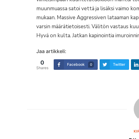
muunmuassa satoi vettä ja lisäksi vaimo ko
mukaan. Massive Aggressiven lataaman kapi
varsin määrätietoisesti. Välitön vastaus 
Hyvä on kulta. Jatkan kapinointia imuroinni
Jaa artikkeli:
0
Facebook
Twitter
0
Shares
KI