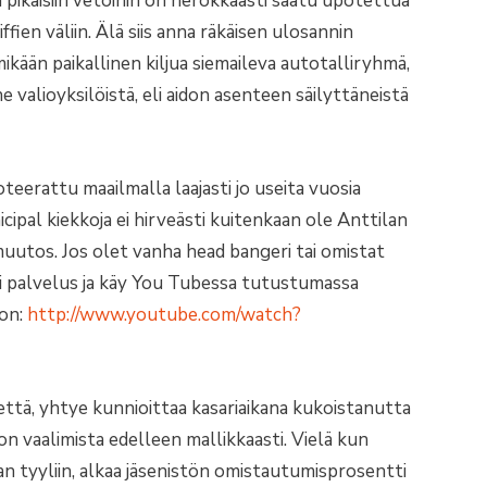
pikaisiin vetoihin on nerokkaasti saatu upotettua
ffien väliin. Älä siis anna räkäisen ulosannin
ikään paikallinen kiljua siemaileva autotalliryhmä,
valioyksilöistä, eli aidon asenteen säilyttäneistä
teerattu maailmalla laajasti jo useita vuosia
cipal kiekkoja ei hirveästi kuitenkaan ole Anttilan
muutos. Jos olet vanha head bangeri tai omistat
esi palvelus ja käy You Tubessa tutustumassa
oon:
http://www.youtube.com/watch?
että, yhtye kunnioittaa kasariaikana kukoistanutta
on vaalimista edelleen mallikkaasti. Vielä kun
n tyyliin, alkaa jäsenistön omistautumisprosentti