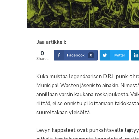
Jaa artikkeli:
0
Facebook
Twitter
0
Shares
Kuka muistaa legendaarisen D.R.I. punk-thr
Municipal Wasten jäsenistö ainakin. Nimestä
annillaan varsin kaukana roskajoukosta. Vai
riittää, ei se onnistu piilottamaan taidokast
suureltakaan yleisöltä.
Levyn kappaleet ovat punkahtavalle lajityyp