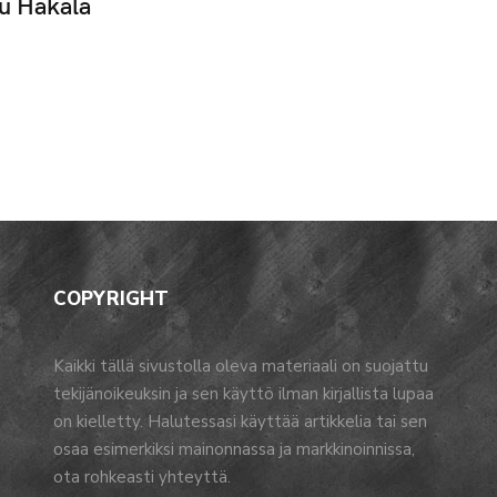
u Hakala
COPYRIGHT
Kaikki tällä sivustolla oleva materiaali on suojattu
tekijänoikeuksin ja sen käyttö ilman kirjallista lupaa
on kielletty. Halutessasi käyttää artikkelia tai sen
osaa esimerkiksi mainonnassa ja markkinoinnissa,
ota rohkeasti yhteyttä.