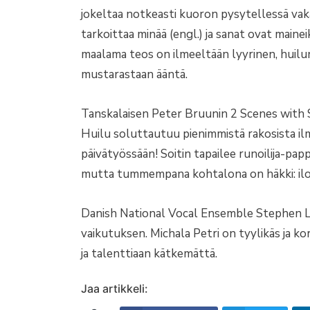
jokeltaa notkeasti kuoron pysytellessä vak
tarkoittaa minää (engl.) ja sanat ovat maine
maalama teos on ilmeeltään lyyrinen, huil
mustarastaan ääntä.
Tanskalaisen Peter Bruunin 2 Scenes with 
Huilu soluttautuu pienimmistä rakosista ilm
päivätyössään! Soitin tapailee runoilija-papp
mutta tummempana kohtalona on häkki: ilo ja
Danish National Vocal Ensemble Stephen 
vaikutuksen. Michala Petri on tyylikäs ja kor
ja talenttiaan kätkemättä.
Jaa artikkeli: