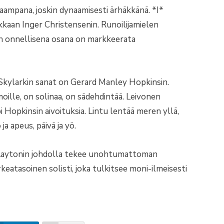
aampana, joskin dynaamisesti ärhäkkänä. *I*
ikkaan Inger Christensenin. Runoilijamielen
un onnellisena osana on markkeerata
Skylarkin sanat on Gerard Manley Hopkinsin.
oille, on solinaa, on sädehdintää. Leivonen
i Hopkinsin aivoituksia. Lintu lentää meren yllä,
 apeus, päivä ja yö.
Laytonin johdolla tekee unohtumattoman
keatasoinen solisti, joka tulkitsee moni-ilmeisesti