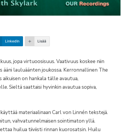
LinkedIn
Lisää
uus, jopa virtuoosisuus. Vaativuus koskee niin
rkas ääni lauluäänten joukossa. Kerronnallinen The
s aikuisen on hankala tälle avautua,
e. Sieltä saattaisi hyvinkin avautua sopiva,
käyttää materiaalinaan Carl von Linnén tekstejä.
mitun, vahvatunnelmaisen sointimaton yllä.
ttaa huilua tiiviisti rinnan kuorosatsin. Huilu