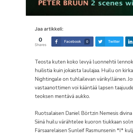
Jaa artikkeli:
0
Facebook
Twitter
0
Shares
Teosta kuten koko levyä luonnehtii lennokk
huilistia kuin jokaista laulajaa. Huilu on ki
Nightingale on tuhlailevan värikylläinen. Jo
vastaanottimen voi kääntää lapsen taajuudell
teoksen mentävä aukko.
Ruotsalaisen Daniel Börtzin Nemesis divina 
Siinä huilu värähtelee kuoron tiukkaan sol
Färsaarelaisen Sunleif Rasmunsenin *I* kulje