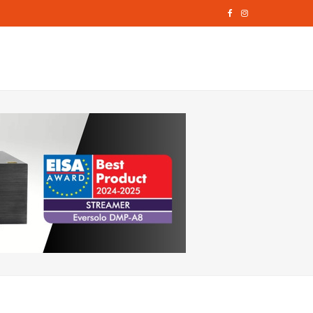
F
I
a
n
c
s
e
t
b
a
o
g
o
r
k
a
m