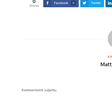
0
Facebook
Twitter
0
Shares
KI
Matt
Kommentointi suljettu.