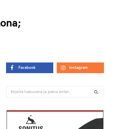
lona;
Facebook
Instagram
Search
for: