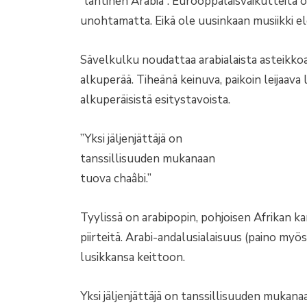
”läntinen Arabia”. Eurooppalaisvaikutteita on
unohtamatta. Eikä ole uusinkaan musiikki e
Sävelkulku noudattaa arabialaista asteikko
alkuperää. Tiheänä keinuva, paikoin leijaava 
alkuperäisistä esitystavoista.
”Yksi jäljenjättäjä on
tanssillisuuden mukanaan
tuova chaâbi.”
Tyylissä on arabipopin, pohjoisen Afrikan ka
piirteitä. Arabi-andalusialaisuus (paino my
lusikkansa keittoon.
Yksi jäljenjättäjä on tanssillisuuden mukana