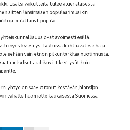
ikki. Lisäksi vaikutteita tulee algerialaisesta
men sitten länsimaisen populaarimusiikin
iriitoja herättänyt pop rai.
 yhteiskunnallisuus ovat avoimesti esillä.
tysti myös kysymys. Lauluissa kohtaavat vanha ja
ei ole sekään vain etnon pilkuntarkkaa nuotinnusta.
lkkaat melodiset arabikuviot kiertyvät kuin
ärille.
rni yhtye on saavuttanut kestävän jalansijan
ovin vähälle huomiolle kaukaisessa Suomessa,