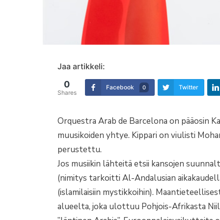
Jaa artikkeli:
0
Facebook
Twitter
0
Shares
Orquestra Arab de Barcelona on pääosin Ka
muusikoiden yhtye. Kippari on viulisti Moh
perustettu.
Jos musiikin lähteitä etsii kansojen suunnal
(nimitys tarkoitti Al-Andalusian aikakaudella 
(islamilaisiin mystikkoihin). Maantieteellise
alueelta, joka ulottuu Pohjois-Afrikasta Niili