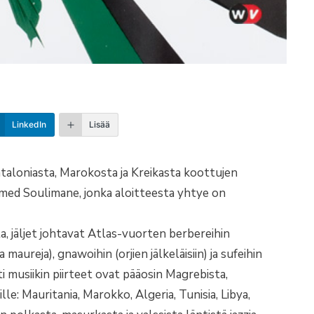
LinkedIn
Lisää
taloniasta, Marokosta ja Kreikasta koottujen
amed Soulimane, jonka aloitteesta yhtye on
ta, jäljet johtavat Atlas-vuorten berbereihin
maureja), gnawoihin (orjien jälkeläisiin) ja sufeihin
sti musiikin piirteet ovat pääosin Magrebista,
lle: Mauritania, Marokko, Algeria, Tunisia, Libya,