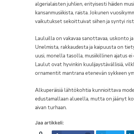
algerialaisten juhlien, erityisesti häiden musi
kansanmusiikista, raista. Jokunen vuosikym
vaikutukset sekoittuivat siihen ja syntyi rist
Lauluilla on vakavaa sanottavaa, uskonto ja
Unelmista, rakkaudesta ja kaipuusta on tie
uusi, monella tasolla, musiikillinen ajatus 
Laulut ovat hyvinkin kuulijaystävällisiä, vi
ornamentit mantrana etenevän sykkeen ymp
Alkuperäisiä lähtökohtia kunnioittava mode
edustamallaan alueella, mutta on jäänyt k
aivan turhaan.
Jaa artikkeli:
0