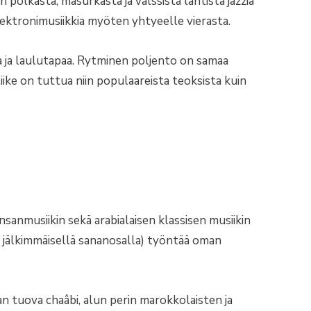
 polkasta, masurkasta ja valssista läntistä jazzia
lektronimusiikkia myöten yhtyeelle vierasta.
a ja laulutapaa. Rytminen poljento on samaa
liike on tuttua niin populaareista teoksista kuin
nsanmusiikin sekä arabialaisen klassisen musiikin
ös jälkimmäisellä sananosalla) työntää oman
an tuova chaâbi, alun perin marokkolaisten ja