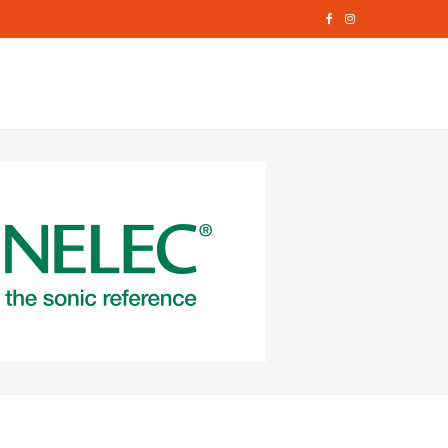
F
I
a
n
c
s
e
t
b
a
o
g
o
r
k
a
m