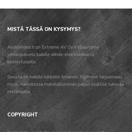
MISTÄ TÄSSÄ ON KYSYMYS?
AudioVideo.fi on Extreme AV Oy:n ylläpitämä
verkkopalvelu kaikille viihde-elektroniikasta
kiinnostuneille.
Sivusto on kaikille lukijoille ilmainen. Pyrimme tarjoamaan
myös mainoksissa mahdollisimman paljon sisältöä tukevaa
materiaalia.
COPYRIGHT