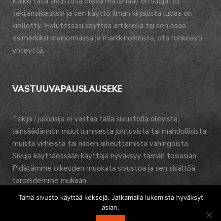
Kaikki tällä sivustolla oleva materiaali on suojattu
tekijänoikeuksin ja sen käyttö ilman kirjallista lupaa on
kielletty. Halutessasi käyttää artikkelia tai sen osaa
esimerkiksi mainonnassa ja markkinoinnissa, ota rohkeasti
yhteyttä.
VASTUUVAPAUSLAUSEKE
Tekijä / julkaisija ei vastaa tällä sivustolla olevista,
lainsäädännön muuttumisesta johtuvista tai mahdollisista
muista virheistä tai niiden aiheuttamista vahingoista.
Sivuja käyttäessään käyttäjä hyväksyy tämän tosiasian.
Pidätämme oikeuden muokata sivustoa ja sen sisältöä
tarpeidemme mukaan.
Tämä sivusto käyttää keksejä. Jatkamalla lukemista hyväksyt
asian.