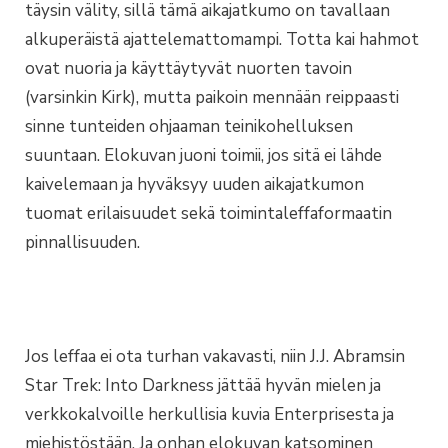
täysin välity, sillä tämä aikajatkumo on tavallaan
alkuperäistä ajattelemattomampi. Totta kai hahmot
ovat nuoria ja käyttäytyvät nuorten tavoin
(varsinkin Kirk), mutta paikoin mennään reippaasti
sinne tunteiden ohjaaman teinikohelluksen
suuntaan. Elokuvan juoni toimii, jos sitä ei lähde
kaivelemaan ja hyväksyy uuden aikajatkumon
tuomat erilaisuudet sekä toimintaleffaformaatin
pinnallisuuden.
Jos leffaa ei ota turhan vakavasti, niin J.J. Abramsin
Star Trek: Into Darkness jättää hyvän mielen ja
verkkokalvoille herkullisia kuvia Enterprisesta ja
miehistöstään. Ja onhan elokuvan katsominen