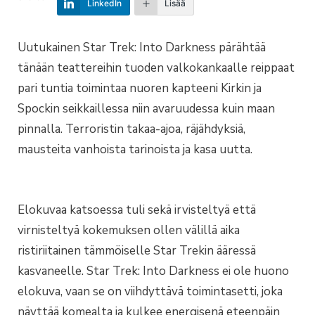
LinkedIn
Lisää
Uutukainen Star Trek: Into Darkness pärähtää
tänään teattereihin tuoden valkokankaalle reippaat
pari tuntia toimintaa nuoren kapteeni Kirkin ja
Spockin seikkaillessa niin avaruudessa kuin maan
pinnalla. Terroristin takaa-ajoa, räjähdyksiä,
mausteita vanhoista tarinoista ja kasa uutta.
Elokuvaa katsoessa tuli sekä irvisteltyä että
virnisteltyä kokemuksen ollen välillä aika
ristiriitainen tämmöiselle Star Trekin ääressä
kasvaneelle. Star Trek: Into Darkness ei ole huono
elokuva, vaan se on viihdyttävä toimintasetti, joka
näyttää komealta ja kulkee energisenä eteenpäin