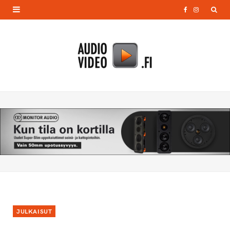
F
I
a
n
c
s
e
t
b
a
o
g
o
r
k
a
m
JULKAISUT