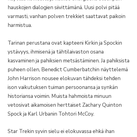
hauskojen dialogien siivittämänä. Uusi polvi pitää
varmasti, vanhan polven trekkiet saattavat paikoin
harmistua.
Tarinan perustana ovat kapteeni Kirkin ja Spockin
ystävyys, ihmisenä ja tähtilaivaston osana
kasvaminen ja pahiksien metsästäminen. Ja pahiksista
puheen ollen, Benedict Cumberbatchin näyttelemä
John Harrison nousee elokuvan tähdeksi tehden
ison vaikutuksen tuiman persoonansa ja synkän
historiansa voimin. Muista hahmoista minuun
vetosivat aikamoisen herttaiset Zachary Quinton
Spock ja Karl Urbanin Tohtori McCoy.
Star Trekin syvin sielu ei elokuvassa ehkä ihan