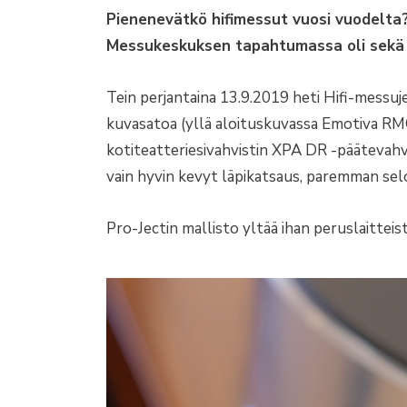
Pienenevätkö hifimessut vuosi vuodelta?
Messukeskuksen tapahtumassa oli sekä hy
Tein perjantaina 13.9.2019 heti Hifi-messuj
kuvasatoa (yllä aloituskuvassa Emotiva RMC
kotiteatteriesivahvistin XPA DR -päätevahv
vain hyvin kevyt läpikatsaus, paremman se
Pro-Jectin mallisto yltää ihan peruslaitteist