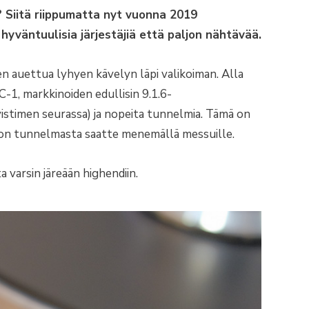
 Siitä riippumatta nyt vuonna 2019
väntuulisia järjestäjiä että paljon nähtävää.
en auettua lyhyen kävelyn läpi valikoiman. Alla
-1, markkinoiden edullisin 9.1.6-
istimen seurassa) ja nopeita tunnelmia. Tämä on
lon tunnelmasta saatte menemällä messuille.
a varsin järeään highendiin.