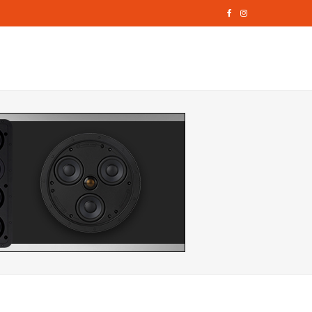
F
I
a
n
c
s
e
t
b
a
o
g
o
r
k
a
m