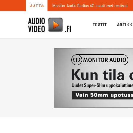
Monitor Audio Radius 4G kaiuttimet testissä
UUTTA
TESTIT
ARTIKK