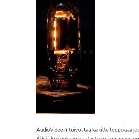
AudioVideo.fi toivottaa kaikille leppoisaa j
Älkää kuitenkaan huolestuko, lomamme on ly