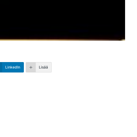
LinkedIn
Lisää