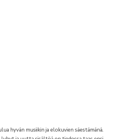
oulua hyvän musiikin ja elokuvien säestämänä.
hyt ja uutta sisältöä on tiedossa taas ensi