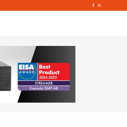
F
I
a
n
c
s
e
t
b
a
o
g
o
r
k
a
m