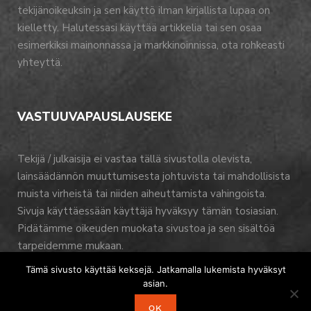
tekijänoikeuksin ja sen käyttö ilman kirjallista lupaa on
kielletty. Halutessasi käyttää artikkelia tai sen osaa
esimerkiksi mainonnassa ja markkinoinnissa, ota rohkeasti
yhteyttä.
VASTUUVAPAUSLAUSEKE
Tekijä / julkaisija ei vastaa tällä sivustolla olevista,
lainsäädännön muuttumisesta johtuvista tai mahdollisista
muista virheistä tai niiden aiheuttamista vahingoista.
Sivuja käyttäessään käyttäjä hyväksyy tämän tosiasian.
Pidätämme oikeuden muokata sivustoa ja sen sisältöä
tarpeidemme mukaan.
Tämä sivusto käyttää keksejä. Jatkamalla lukemista hyväksyt
asian.
OK