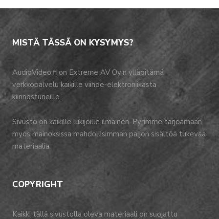
MISTÄ TÄSSÄ ON KYSYMYS?
AudioVideo.fi on Extreme AV Oy:n ylläpitämä
verkkopalvelu kaikille viihde-elektroniikasta
kiinnostuneille.
Sivusto on kaikille lukijoille ilmainen. Pyrimme tarjoamaan
myös mainoksissa mahdollisimman paljon sisältöä tukevaa
materiaalia.
COPYRIGHT
Kaikki tällä sivustolla oleva materiaali on suojattu