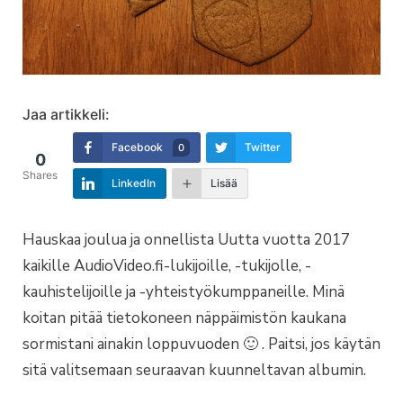
Jaa artikkeli:
Facebook
Twitter
0
0
Shares
LinkedIn
Lisää
Hauskaa joulua ja onnellista Uutta vuotta 2017
kaikille AudioVideo.fi-lukijoille, -tukijolle, -
kauhistelijoille ja -yhteistyökumppaneille. Minä
koitan pitää tietokoneen näppäimistön kaukana
sormistani ainakin loppuvuoden 🙂 . Paitsi, jos käytän
sitä valitsemaan seuraavan kuunneltavan albumin.