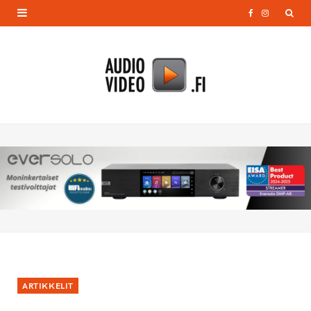
F
I
a
n
c
s
e
t
b
a
o
g
o
r
k
a
m
ARTIKKELIT