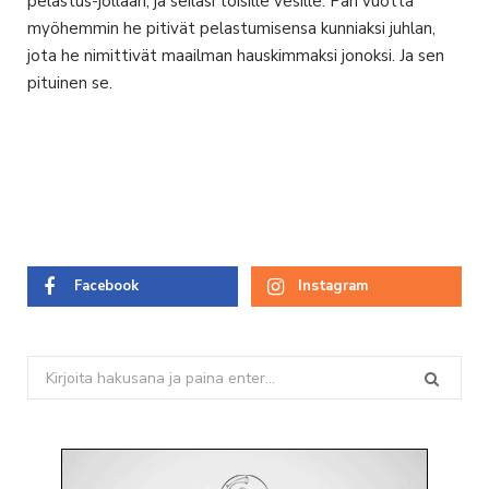
pelastus-jollaan, ja seilasi toisille vesille. Pari vuotta
myöhemmin he pitivät pelastumisensa kunniaksi juhlan,
jota he nimittivät maailman hauskimmaksi jonoksi. Ja sen
pituinen se.
Facebook
Instagram
Search
for: