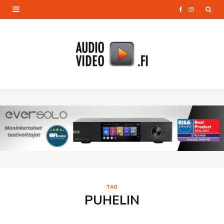
F
I
a
n
c
s
e
t
b
a
o
g
o
r
k
a
m
TAG
PUHELIN