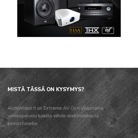
MISTÄ TÄSSÄ ON KYSYMYS?
AudioVideo.fi on Extreme AV Oy:n ylläpitämä
verkkopalvelu kaikille viihde-elektroniikasta
kiinnostuneille.