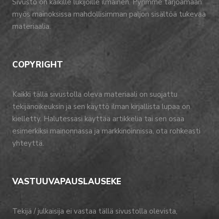
Sivusto on kaikille lukijoille ilmainen. Pyrimme tarjoamaan
myös mainoksissa mahdollisimman paljon sisältöä tukevaa
materiaalia.
COPYRIGHT
Kaikki tällä sivustolla oleva materiaali on suojattu
tekijänoikeuksin ja sen käyttö ilman kirjallista lupaa on
kielletty. Halutessasi käyttää artikkelia tai sen osaa
esimerkiksi mainonnassa ja markkinoinnissa, ota rohkeasti
yhteyttä.
VASTUUVAPAUSLAUSEKE
Tekijä / julkaisija ei vastaa tällä sivustolla olevista,