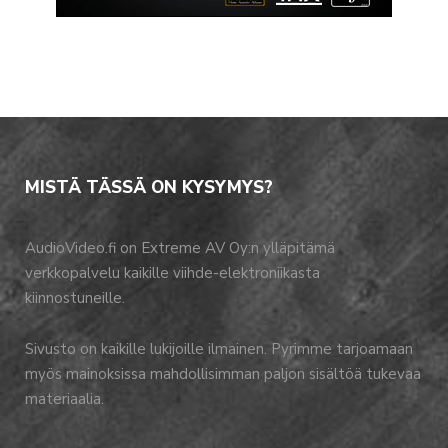
MISTÄ TÄSSÄ ON KYSYMYS?
AudioVideo.fi on Extreme AV Oy:n ylläpitämä
verkkopalvelu kaikille viihde-elektroniikasta
kiinnostuneille.
Sivusto on kaikille lukijoille ilmainen. Pyrimme tarjoamaan
myös mainoksissa mahdollisimman paljon sisältöä tukevaa
materiaalia.