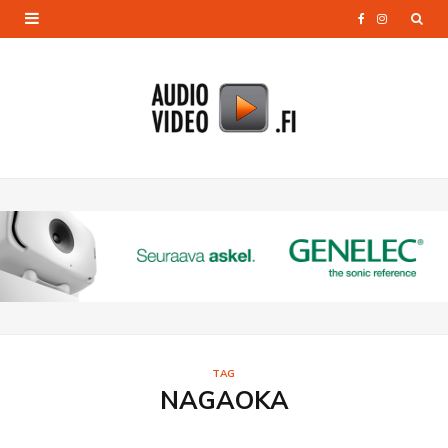
F
I
a
n
c
s
e
t
b
a
o
g
o
r
k
a
m
TAG
NAGAOKA