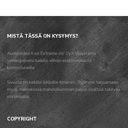
MISTÄ TÄSSÄ ON KYSYMYS?
AudioVideo.fi on Extreme AV Oy:n ylläpitämä
verkkopalvelu kaikille viihde-elektroniikasta
kiinnostuneille.
Sivusto on kaikille lukijoille ilmainen. Pyrimme tarjoamaan
myös mainoksissa mahdollisimman paljon sisältöä tukevaa
materiaalia.
COPYRIGHT