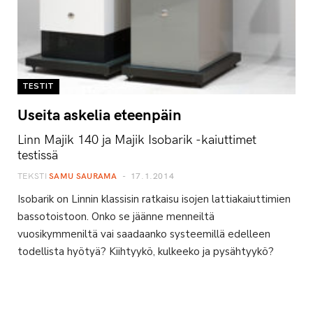
TESTIT
Useita askelia eteenpäin
Linn Majik 140 ja Majik Isobarik -kaiuttimet
testissä
TEKSTI
SAMU SAURAMA
17.1.2014
Isobarik on Linnin klassisin ratkaisu isojen lattiakaiuttimien
bassotoistoon. Onko se jäänne menneiltä
vuosikymmeniltä vai saadaanko systeemillä edelleen
todellista hyötyä? Kiihtyykö, kulkeeko ja pysähtyykö?