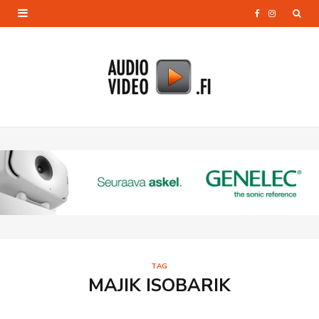
F
I
a
n
c
s
e
t
b
a
o
g
o
r
k
a
m
TAG
MAJIK ISOBARIK