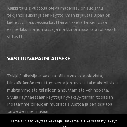
Kaikki tällä sivustolla oleva materiaali on suojattu
tekijänoikeuksin ja sen käyttö ilman kirjallista lupaa on
kielletty. Halutessasi käyttää artikkelia tai sen osaa
esimerkiksi mainonnassa ja markkinoinnissa, ota rohkeasti
yhteyttä.
VASTUUVAPAUSLAUSEKE
Tekijä / julkaisija ei vastaa tällä sivustolla olevista,
lainsäädännön muuttumisesta johtuvista tai mahdollisista
muista virheistä tai niiden aiheuttamista vahingoista.
Sivuja käyttäessään käyttäjä hyväksyy tämän tosiasian.
Pidätämme oikeuden muokata sivustoa ja sen sisältöä
tarpeidemme mukaan.
Tämä sivusto käyttää keksejä. Jatkamalla lukemista hyväksyt
asian.