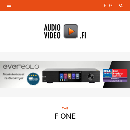
F
I
a
n
c
s
e
t
b
a
o
g
o
r
k
a
m
TAG
F ONE