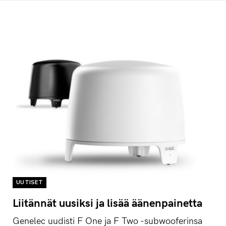
UUTISET
Liitännät uusiksi ja lisää äänenpainetta
Genelec uudisti F One ja F Two -subwooferinsa