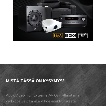
MISTÄ TÄSSÄ ON KYSYMYS?
AudioVideo.fi on Extreme AV Oy:n ylläpitämä
verkkopalvelu kaikille viihde-elektroniikasta