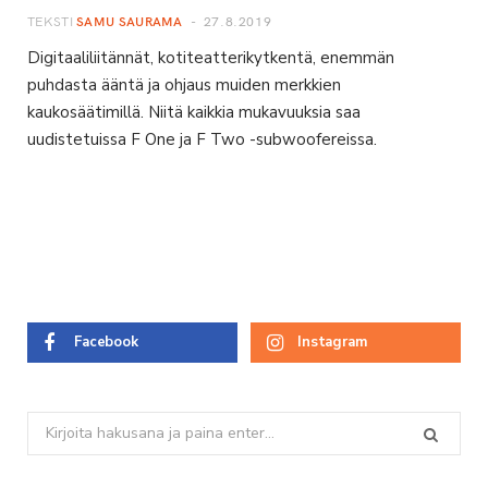
TEKSTI
SAMU SAURAMA
27.8.2019
Digitaaliliitännät, kotiteatterikytkentä, enemmän
puhdasta ääntä ja ohjaus muiden merkkien
kaukosäätimillä. Niitä kaikkia mukavuuksia saa
uudistetuissa F One ja F Two -subwoofereissa.
Facebook
Instagram
Search
for: