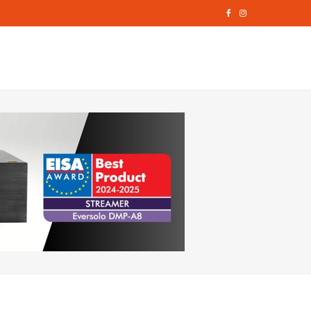
F
I
a
n
c
s
e
t
b
a
o
g
o
r
k
a
m