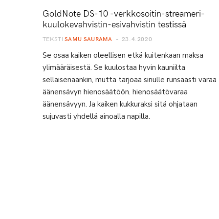
GoldNote DS-10 -verkkosoitin-streameri-
kuulokevahvistin-esivahvistin testissä
TEKSTI
SAMU SAURAMA
23.4.2020
Se osaa kaiken oleellisen etkä kuitenkaan maksa
ylimääräisestä. Se kuulostaa hyvin kauniilta
sellaisenaankin, mutta tarjoaa sinulle runsaasti varaa
äänensävyn hienosäätöön. hienosäätövaraa
äänensävyyn. Ja kaiken kukkuraksi sitä ohjataan
sujuvasti yhdellä ainoalla napilla.