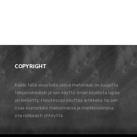
COPYRIGHT
Kaikki tällä sivustolla oleva materiaali on suojattu
tekijänoikeuksin ja sen käyttö ilman kirjallista lupaa
on kielletty. Halutessasi käyttää artikkelia tai sen
osaa esimerkiksi mainonnassa ja markkinoinnissa,
ota rohkeasti yhteyttä.