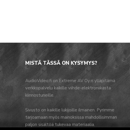
MISTÄ TÄSSÄ ON KYSYMYS?
AudioVideo.fi on Extreme AV Oy:n ylläpitämä
verkkopalvelu kaikille viihde-elektroniikasta
kiinnostuneille.
Sivusto on kaikille lukijoille ilmainen. Pyrimme
tarjoamaan myös mainoksissa mahdollisimman
paljon sisältöä tukevaa materiaalia.