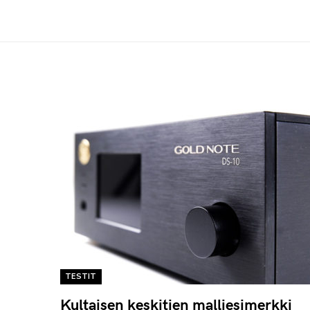
TESTIT
Kultaisen keskitien malliesimerkki