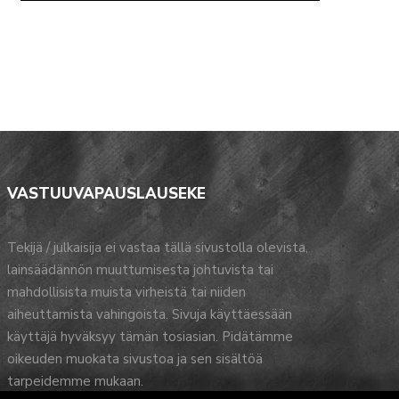
VASTUUVAPAUSLAUSEKE
Tekijä / julkaisija ei vastaa tällä sivustolla olevista,
lainsäädännön muuttumisesta johtuvista tai
mahdollisista muista virheistä tai niiden
aiheuttamista vahingoista. Sivuja käyttäessään
käyttäjä hyväksyy tämän tosiasian. Pidätämme
oikeuden muokata sivustoa ja sen sisältöä
tarpeidemme mukaan.