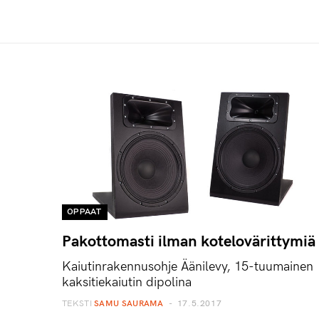
OPPAAT
Pakottomasti ilman kotelovärittymiä
Kaiutinrakennusohje Äänilevy, 15-tuumainen
kaksitiekaiutin dipolina
TEKSTI
SAMU SAURAMA
17.5.2017