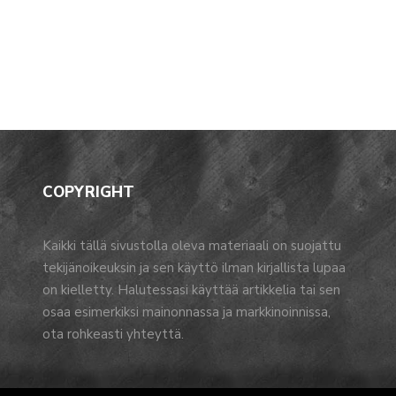
COPYRIGHT
Kaikki tällä sivustolla oleva materiaali on suojattu
tekijänoikeuksin ja sen käyttö ilman kirjallista lupaa
on kielletty. Halutessasi käyttää artikkelia tai sen
osaa esimerkiksi mainonnassa ja markkinoinnissa,
ota rohkeasti yhteyttä.