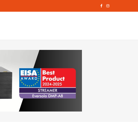
F
I
a
n
c
s
e
t
b
a
o
g
o
r
k
a
m