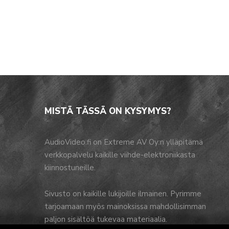
MISTÄ TÄSSÄ ON KYSYMYS?
AudioVideo.fi on Extreme AV Oy:n ylläpitämä
verkkopalvelu kaikille viihde-elektroniikasta
kiinnostuneille.
Sivusto on kaikille lukijoille ilmainen. Pyrimme
tarjoamaan myös mainoksissa mahdollisimman
paljon sisältöä tukevaa materiaalia.