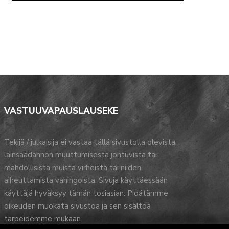
VASTUUVAPAUSLAUSEKE
Tekijä / julkaisija ei vastaa tällä sivustolla olevista,
lainsäädännön muuttumisesta johtuvista tai
mahdollisista muista virheistä tai niiden
aiheuttamista vahingoista. Sivuja käyttäessään
käyttäjä hyväksyy tämän tosiasian. Pidätämme
oikeuden muokata sivustoa ja sen sisältöä
tarpeidemme mukaan.