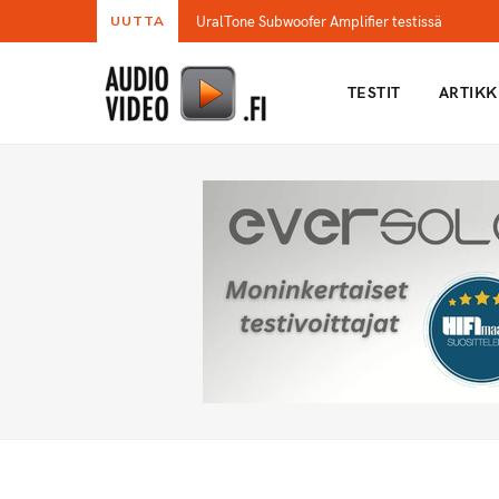
UralTone Subwoofer Amplifier testissä
UUTTA
TESTIT
ARTIKK