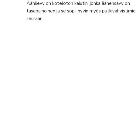
Äänilevy on koteloton kaiutin, jonka äänensävy on
tasapainoinen ja se sopii hyvin myös putkivahvistimi
seuraan.