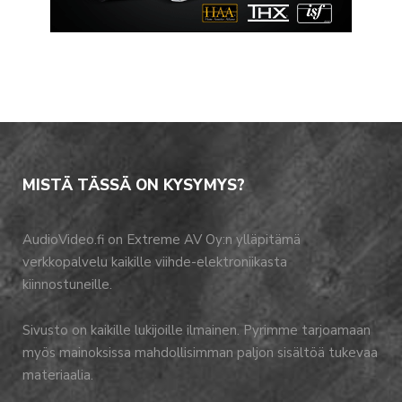
MISTÄ TÄSSÄ ON KYSYMYS?
AudioVideo.fi on Extreme AV Oy:n ylläpitämä
verkkopalvelu kaikille viihde-elektroniikasta
kiinnostuneille.
Sivusto on kaikille lukijoille ilmainen. Pyrimme tarjoamaan
myös mainoksissa mahdollisimman paljon sisältöä tukevaa
materiaalia.