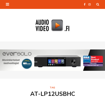
F
I
a
n
c
s
e
t
b
a
o
g
o
r
k
a
m
TAG
AT-LP12USBHC