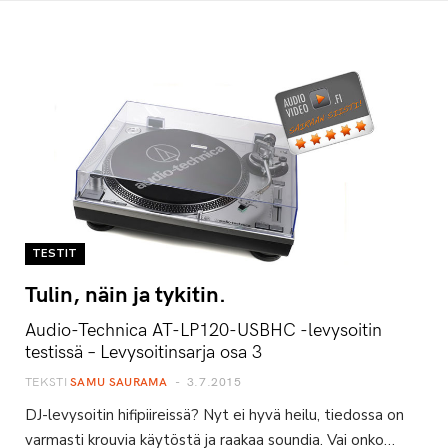
TESTIT
Tulin, näin ja tykitin.
Audio-Technica AT-LP120-USBHC -levysoitin
testissä – Levysoitinsarja osa 3
TEKSTI
SAMU SAURAMA
3.7.2015
DJ-levysoitin hifipiireissä? Nyt ei hyvä heilu, tiedossa on
varmasti krouvia käytöstä ja raakaa soundia. Vai onko…