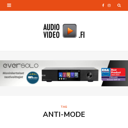
F
I
a
n
c
s
e
t
b
a
o
g
o
r
k
a
m
TAG
ANTI-MODE