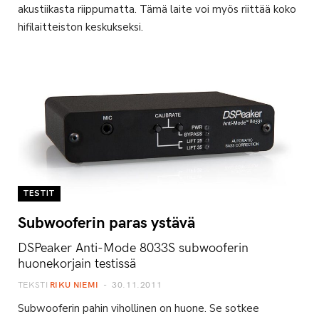
akustiikasta riippumatta. Tämä laite voi myös riittää koko
hifilaitteiston keskukseksi.
TESTIT
Subwooferin paras ystävä
DSPeaker Anti-Mode 8033S subwooferin
huonekorjain testissä
TEKSTI
RIKU NIEMI
30.11.2011
Subwooferin pahin vihollinen on huone. Se sotkee