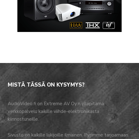
MISTÄ TÄSSÄ ON KYSYMYS?
AudioVideo.fi on Extreme AV Oy:n ylläpitämä
verkkopalvelu kaikille viihde-elektroniikasta
kiinnostuneille.
Sivusto on kaikille lukijoille ilmainen. Pyrimme tarjoamaan