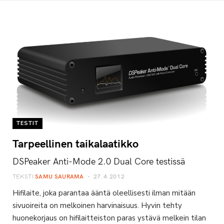
TESTIT
Tarpeellinen taikalaatikko
DSPeaker Anti-Mode 2.0 Dual Core testissä
TEKSTI
SAMU SAURAMA
27.4.2012
Hifilaite, joka parantaa ääntä oleellisesti ilman mitään
sivuoireita on melkoinen harvinaisuus. Hyvin tehty
huonekorjaus on hifilaitteiston paras ystävä melkein tilan