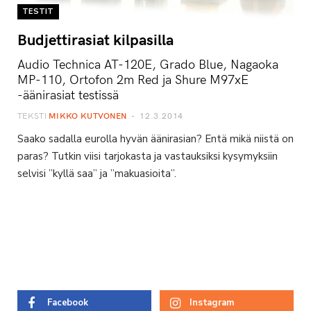
TESTIT
Budjettirasiat kilpasilla
Audio Technica AT-120E, Grado Blue, Nagaoka
MP-110, Ortofon 2m Red ja Shure M97xE
-äänirasiat testissä
TEKSTI
MIKKO KUTVONEN
12.3.2014
Saako sadalla eurolla hyvän äänirasian? Entä mikä niistä on
paras? Tutkin viisi tarjokasta ja vastauksiksi kysymyksiin
selvisi ”kyllä saa” ja ”makuasioita”.
Facebook
Instagram