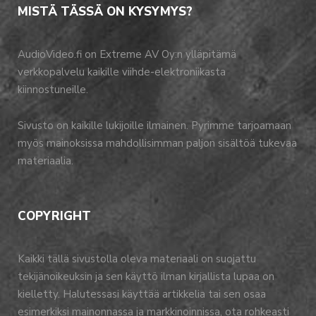
MISTÄ TÄSSÄ ON KYSYMYS?
AudioVideo.fi on Extreme AV Oy:n ylläpitämä
verkkopalvelu kaikille viihde-elektroniikasta
kiinnostuneille.
Sivusto on kaikille lukijoille ilmainen. Pyrimme tarjoamaan
myös mainoksissa mahdollisimman paljon sisältöä tukevaa
materiaalia.
COPYRIGHT
Kaikki tällä sivustolla oleva materiaali on suojattu
tekijänoikeuksin ja sen käyttö ilman kirjallista lupaa on
kielletty. Halutessasi käyttää artikkelia tai sen osaa
esimerkiksi mainonnassa ja markkinoinnissa, ota rohkeasti