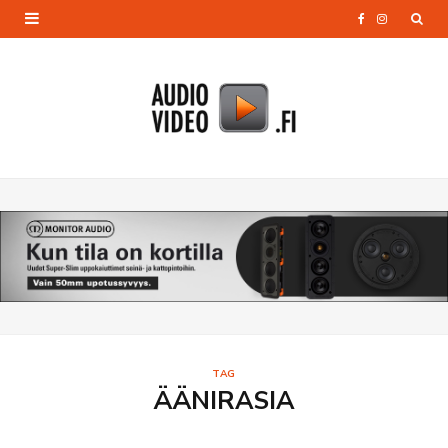
F
I
a
n
c
s
e
t
b
a
o
g
o
r
k
a
m
TAG
ÄÄNIRASIA