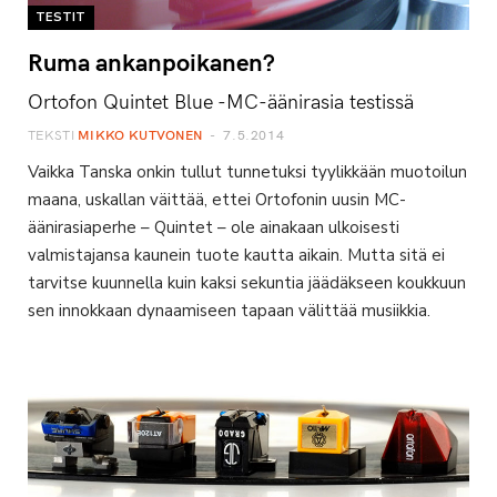
TESTIT
Ruma ankanpoikanen?
Ortofon Quintet Blue -MC-äänirasia testissä
TEKSTI
MIKKO KUTVONEN
7.5.2014
Vaikka Tanska onkin tullut tunnetuksi tyylikkään muotoilun
maana, uskallan väittää, ettei Ortofonin uusin MC-
äänirasiaperhe – Quintet – ole ainakaan ulkoisesti
valmistajansa kaunein tuote kautta aikain. Mutta sitä ei
tarvitse kuunnella kuin kaksi sekuntia jäädäkseen koukkuun
sen innokkaan dynaamiseen tapaan välittää musiikkia.