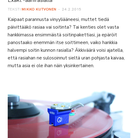
TEKSTI
MIKKO KUTVONEN
24.2.2015
Kaipaat parannusta vinyyliääneesi, muttet tiedä
päivittääkö rasiaa vai soitinta? Tai kenties olet vasta
hankkimassa ensimmäistä soitinpakettiasi, ja epäröit
panostaako enemmän itse soittimeen, vaiko hankkia
halvempi soitin kunnon rasialla? Äkkiväärä voisi ajatella,
että rasiahan ne sulosoinnut sieltä uran pohjasta kaivaa,
mutta asia ei ole ihan näin yksinkertainen.