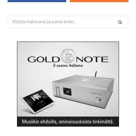
Search
for: