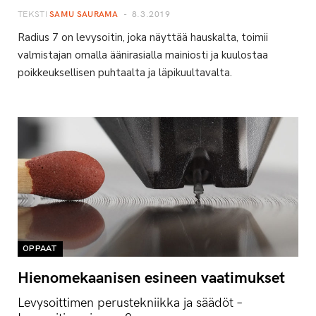
TEKSTI
SAMU SAURAMA
8.3.2019
Radius 7 on levysoitin, joka näyttää hauskalta, toimii
valmistajan omalla äänirasialla mainiosti ja kuulostaa
poikkeuksellisen puhtaalta ja läpikuultavalta.
OPPAAT
Hienomekaanisen esineen vaatimukset
Levysoittimen perustekniikka ja säädöt –