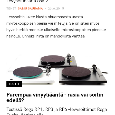
Levysoitinsarja osa 2
TEKSTI
SAMU SAURAMA
26.6.2015
Levysoitin lukee hiusta ohuemmasta urasta
mikroskooppisen pieniä värähtelyjä. Se on siten myös
hyvin herkkä monelle ulkoiselle mikroskooppisen pienelle
häiriölle. Onneksi niitä on mahdollista välttää.
TESTIT
Parempaa vinyyliääntä - rasia vai soitin
edellä?
Testissä Rega RP1, RP3 ja RP6 -levysoittimet Rega
Exakt -äänirasialla