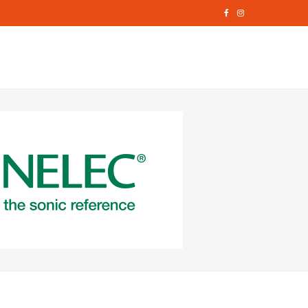
F
I
a
n
c
s
e
t
b
a
o
g
o
r
k
a
m