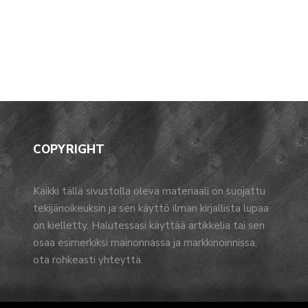
COPYRIGHT
Kaikki tällä sivustolla oleva materiaali on suojattu
tekijänoikeuksin ja sen käyttö ilman kirjallista lupaa
on kielletty. Halutessasi käyttää artikkelia tai sen
osaa esimerkiksi mainonnassa ja markkinoinnissa,
ota rohkeasti yhteyttä.