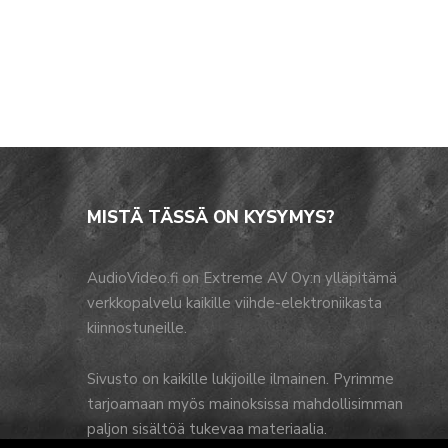
MISTÄ TÄSSÄ ON KYSYMYS?
AudioVideo.fi on Extreme AV Oy:n ylläpitämä
verkkopalvelu kaikille viihde-elektroniikasta
kiinnostuneille.
Sivusto on kaikille lukijoille ilmainen. Pyrimme
tarjoamaan myös mainoksissa mahdollisimman
paljon sisältöä tukevaa materiaalia.