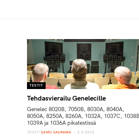
TESTIT
Tehdasvierailu Genelecille
Genelec 8020B, 7050B, 8030A, 8040A,
8050A, 8250A, 8260A, 1032A, 1037C, 1038B
1039A ja 1036A pikatestissä
TEKSTI
SAMU SAURAMA
2.3.2012