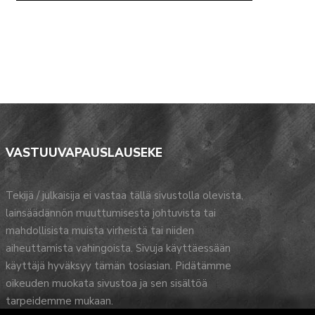
VASTUUVAPAUSLAUSEKE
Tekijä / julkaisija ei vastaa tällä sivustolla olevista,
lainsäädännön muuttumisesta johtuvista tai
mahdollisista muista virheistä tai niiden
aiheuttamista vahingoista. Sivuja käyttäessään
käyttäjä hyväksyy tämän tosiasian. Pidätämme
oikeuden muokata sivustoa ja sen sisältöä
tarpeidemme mukaan.