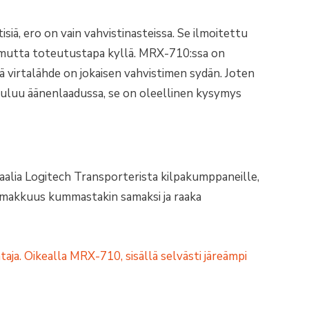
iä, ero on vain vahvistinasteissa. Se ilmoitettu
 mutta toteutustapa kyllä. MRX-710:ssa on
yvä virtalähde on jokaisen vahvistimen sydän. Joten
uuluu äänenlaadussa, se on oleellinen kysymys
naalia Logitech Transporterista kilpakumppaneille,
oimakkuus kummastakin samaksi ja raaka