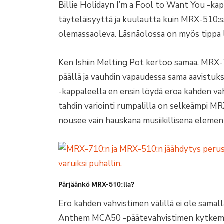
Billie Holidayn I’m a Fool to Want You -k
täyteläisyyttä ja kuulautta kuin MRX-510:ssa
olemassaoleva. Läsnäolossa on myös tippa l
Ken Ishiin Melting Pot kertoo samaa. MRX-7
päällä ja vauhdin vapaudessa sama aavist
-kappaleella en ensin löydä eroa kahden vah
tahdin variointi rumpalilla on selkeämpi MR
nousee vain hauskana musiikillisena elemen
Pärjäänkö MRX-510:lla?
Ero kahden vahvistimen välillä ei ole samalla
Anthem MCA50 -päätevahvistimen kytkemine