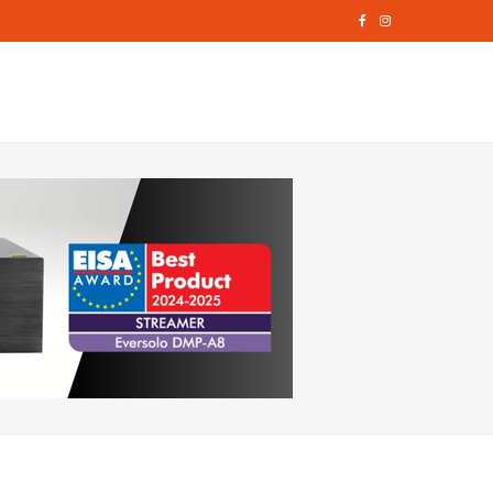
F
I
a
n
c
s
e
t
b
a
o
g
o
r
k
a
m