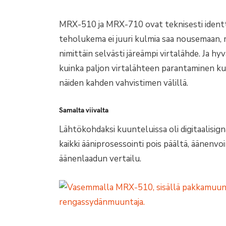
MRX-510 ja MRX-710 ovat teknisesti identtis
teholukema ei juuri kulmia saa nousemaan,
nimittäin selvästi järeämpi virtalähde. Ja h
kuinka paljon virtalähteen parantaminen k
näiden kahden vahvistimen välillä.
Samalta viivalta
Lähtökohdaksi kuunteluissa oli digitaalisig
kaikki ääniprosessointi pois päältä, äänenv
äänenlaadun vertailu.