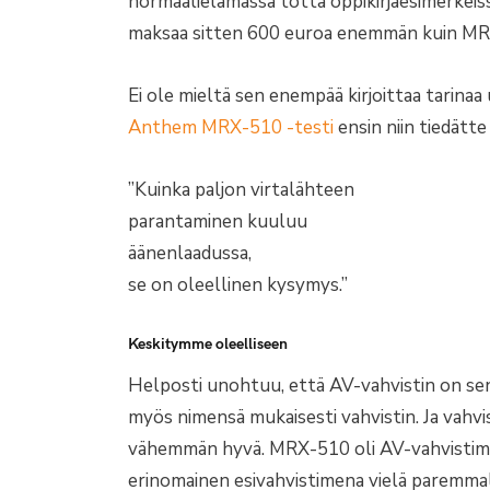
normaalielämässä totta oppikirjaesimerkeis
maksaa sitten 600 euroa enemmän kuin M
Ei ole mieltä sen enempää kirjoittaa tarinaa
Anthem MRX-510 -testi
ensin niin tiedätte
”Kuinka paljon virtalähteen
parantaminen kuuluu
äänenlaadussa,
se on oleellinen kysymys.”
Keskitymme oleelliseen
Helposti unohtuu, että AV-vahvistin on sen k
myös nimensä mukaisesti vahvistin. Ja vahvis
vähemmän hyvä. MRX-510 oli AV-vahvistime
erinomainen esivahvistimena vielä paremmalle