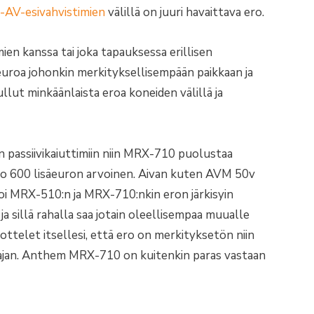
AV-esivahvistimien
välillä on juuri havaittava ero.
imien kanssa tai joka tapauksessa erillisen
euroa johonkin merkityksellisempään paikkaan ja
lut minkäänlaista eroa koneiden välillä ja
n passiivikaiuttimiin niin MRX-710 puolustaa
 ero 600 lisäeuron arvoinen. Aivan kuten AVM 50v
oi MRX-510:n ja MRX-710:nkin eron järkisyin
a sillä rahalla saa jotain oleellisempaa muualle
skottelet itsellesi, että ero on merkityksetön niin
ajan. Anthem MRX-710 on kuitenkin paras vastaan