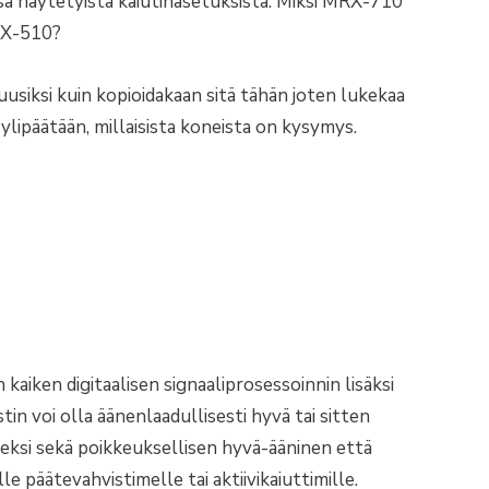
sä näytetyistä kaiutinasetuksista. Miksi MRX-710
RX-510?
 uusiksi kuin kopioidakaan sitä tähän joten lukekaa
 ylipäätään, millaisista koneista on kysymys.
aiken digitaalisen signaaliprosessoinnin lisäksi
tin voi olla äänenlaadullisesti hyvä tai sitten
ksi sekä poikkeuksellisen hyvä-ääninen että
 päätevahvistimelle tai aktiivikaiuttimille.