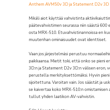
Anthem AVM50v 3D ja Statement D2v 3D -
Mikäli aiot käyttää vahvistinta aktiivikaiutt
päätevahvistimen seurassa niin säästä 600 
osta MRX-510. Etuvahvistinannoissa en kuul
muutenhan ominaisuudet ovat identtiset.
Vaan jos järjestelmäsi perustuu normaaleihi
paikkaansa. Mietit toki, että onko se pieni
3D:n ja Statement D2v 3D:n välisen eron, v
perustella merkityksettömäksi. Hyvin pieni j
sijoitettuna. Varoitan vain. Jos säästät ja u
se kaivertaa koko MRX-510:n omistamisen 
tullut yhden laatikon AV-vahvistin.