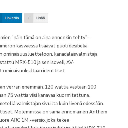
LinkedIn
Lisää
mien ”näin tämä on aina ennenkin tehty” -
numeron kasvaessa lisäävät puoli desibeliä
en ominaisuusluetteloon, kanadalaisvalmistaja
estattu MRX-510 ja sen isoveli, AV-
 ominaisuuksiltaan identtiset.
tipan verran enemmän. 120 wattia vastaan 100
an 75 wattia viisi kanavaa kuormitettuna.
tellä valmistajan sivuilta kuin livenä edessään.
identtiset. Molemmissa on sama erinomainen Anthem
ore ARC 1M -versio, joka tekee