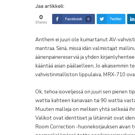
Jaa artikkeli:
0
Facebook
Twitter
0
Shares
Anthem ei juuri ole kumartanut AV-vahvisti
mantraa. Siinä, missä idän valmistajat malli
äänenpainereserviä ja yhden kirjainlyhente
kääntää asian päälaelleen. Jo aikaisemmin t
vahvistinmalliston lippulaiva, MRX-710 ovat
Ok, tehoa isoveljessä on juuri sen pienen 
wattia kahteen kanavaan tai 90 wattia vasta
Muuten malleja on melkein yhtä selkeää ihme
Valikot ovat identtiset ja liitännät ovat 
Room Correction -huonekorjauksen aivan tu