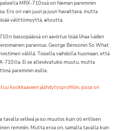
appaleella MRX-710:ssä on hieman paremmin
. Ero on vain juuri ja juuri havaittava, mutta
isää välittömyyttä, aitoutta.
10:n bassopäässä on aavistus lisää lihaa luiden
uksenomainen parannus. George Bensonin So What
vistimen välillä. Toisella vaihdolla huomaan, että
X-710:lla. Ei se alleviivatuksi muutu, mutta
ttinä paremmin esille.
 tavalla selkeä ja iso muutos kuin oli erillisen
n remmiin. Mutta eroa on, samalla tavalla kuin