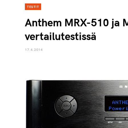
TESTIT
Anthem MRX-510 ja M
vertailutestissä
17.4.2014