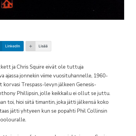
LinkedIn
Lisää
ckett ja Chris Squire eivät ole tuttuja
va ajassa jonnekin viime vuosituhannelle, 1960-
t korvasi Trespass-levyn jälkeen Genesis-
hony Phillipsin, jolle keikkailu ei ollut se juttu.
toi, hioi siitä timantin, joka jätti jälkensä koko
aas jätti yhtyeen kun se popahti Phil Collinsin
soolouralle.