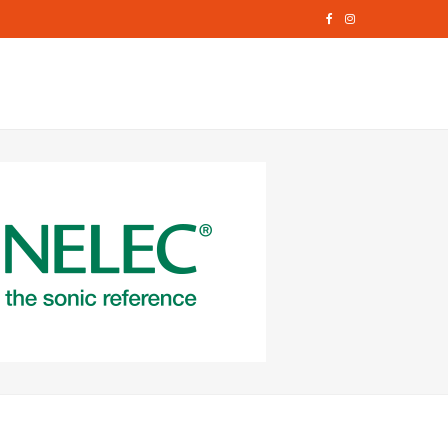
F
I
a
n
c
s
e
t
b
a
o
g
o
r
k
a
m