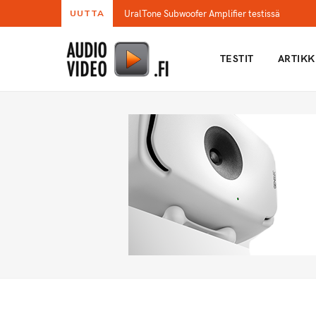
UralTone Subwoofer Amplifier testissä
UUTTA
TESTIT
ARTIKK