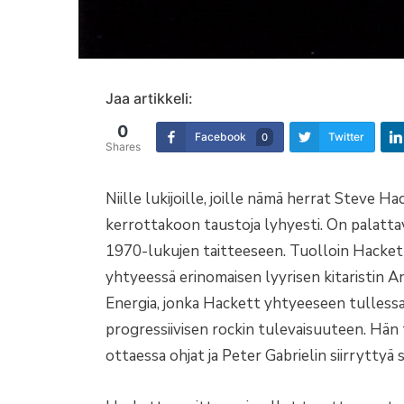
Jaa artikkeli:
0
Facebook
Twitter
0
Shares
Niille lukijoille, joille nämä herrat Steve Ha
kerrottakoon taustoja lyhyesti. On palatta
1970-lukujen taitteeseen. Tuolloin Hacket
yhtyeessä erinomaisen lyyrisen kitaristin Ant
Energia, jonka Hackett yhtyeeseen tullessaan 
progressiivisen rockin tulevaisuuteen. Hän t
ottaessa ohjat ja Peter Gabrielin siirryttyä 