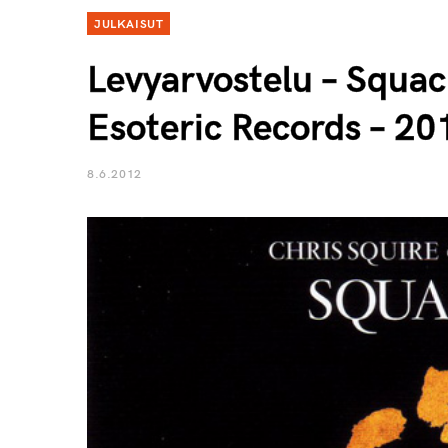
JULKAISUT
Levyarvostelu – Squack
Esoteric Records – 20
8.6.2012