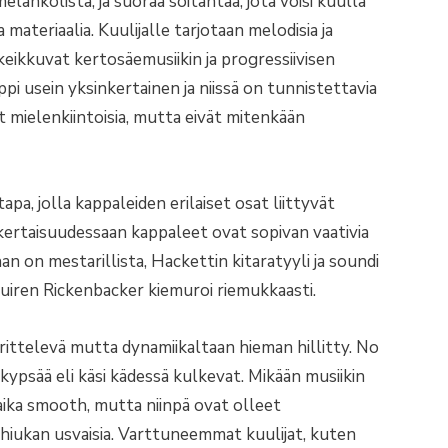
lankolista, ja suoraa soitantaa, jota voisi kuulla
 materiaalia. Kuulijalle tarjotaan melodisia ja
 keikkuvat kertosäemusiikin ja progressiivisen
pi usein yksinkertainen ja niissä on tunnistettavia
t mielenkiintoisia, mutta eivät mitenkään
apa, jolla kappaleiden erilaiset osat liittyvät
nkertaisuudessaan kappaleet ovat sopivan vaativia
an on mestarillista, Hackettin kitaratyyli ja soundi
quiren Rickenbacker kiemuroi riemukkaasti.
erittelevä mutta dynamiikaltaan hieman hillitty. No
 kypsää eli käsi kädessä kulkevat. Mikään musiikin
 aika smooth, mutta niinpä ovat olleet
hiukan usvaisia. Varttuneemmat kuulijat, kuten