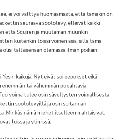
lee, ei voi välttyä huomaamasta, että tämäkin on
ackettin seuraava soololevy, elleivät kaikki
änen että Squiren ja muutaman muunkin
itten kuitenkin toisarvoinen asia, sillä tämä
ä olisi tällaisenaan olemassa ilman poikain
esin kaikuja. Nyt eivät soi eepokset eikä
inen enemmän tai vähemmän popahtavia
. Tuo voima tulee osin sävellysten voimallisesta
kettin soololevyillä ja osin soitannan
a. Minkäs nämä miehet itselleen mahtaisivat,
vat luissa ja ytimissä.