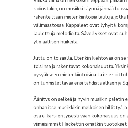
Vaikka tämä on melkoisen leppeää, paikoin me
radiostakin, on musiikki täynnä jännää luovaa
rakenteiltaan mielenkiintoisia lauluja, jotka
välimaastossa. Kappaleet ovat lyhyitä, komp
laulettuja melodioita. Sävellykset ovat suh
ylimaallisen huikeita.
Juttu on toisaalla. Etenkin kiehtovaa on se t
toisiinsa ja rakentavat kokonaisuutta. Yksi
pysyäkseen mielenkiintoisina. Ja itse soittoh
on tunnistettavaa ensi tahdista alkaen ja S
Äänitys on selkeä ja hyvin musiikin paletin 
onhan itse musiikkikin melkoisen hillittyä ja
osa ei kärsi erityisesti vaan kokonaisuus on
viimeisimmät Hackettin omatkin tuotokset 