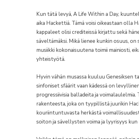
Kun tätä levyä, A Life Within a Day, kuunte
aika Hackettiä. Tämä voisi oikeastaan olla H
kappaleet olisi crediteissä kirjattu sekä h
säveltämäksi. Mikä lienee kunkin osuus, on s
musiikki kokonaisuutena toimii mainiosti, eik
yhteistyötä.
Hyvin vähän musassa kuuluu Genesiksen tai Y
sinfoniset sfäärit vaan kädessä on levyll
progressiivisia balladeita ja voimalaulelmia
rakenteesta, joka on tyypillistä juurikin Hac
kouriintuntuvasta herkästä voimallisuudest
soiton ja sävellysten voima ja lyyrisyys kun o