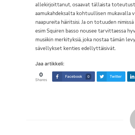
allekirjoittanut, osaavat tällaista toteutu
aamukahdeksalta kohtuullisen mukavalla vo
naapureita häiritsisi. Ja on totuuden nimissä
esim Squiren basso nousee tarvittaessa hyv
musiikin merkityksiä, joka nostaa tämän l
sävellykset kenties edellyttäisivät.
Jaa artikkeli:
0
Facebook
Twitter
0
Shares