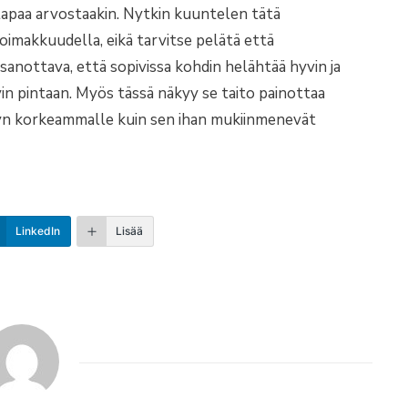
stapaa arvostaakin. Nytkin kuuntelen tätä
imakkuudella, eikä tarvitse pelätä että
 sanottava, että sopivissa kohdin helähtää hyvin ja
in pintaan. Myös tässä näkyy se taito painottaa
evyn korkeammalle kuin sen ihan mukiinmenevät
LinkedIn
Lisää