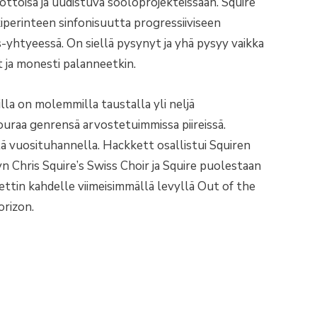
toisa ja uudistuva sooloprojekteissaan. Squire
iperinteen sinfonisuutta progressiiviseen
-yhtyeessä. On siellä pysynyt ja yhä pysyy vaikka
 ja monesti palanneetkin.
lla on molemmilla taustalla yli neljä
aa genrensä arvostetuimmissa piireissä.
llä vuosituhannella. Hackkett osallistui Squiren
 Chris Squire’s Swiss Choir ja Squire puolestaan
tin kahdelle viimeisimmällä levyllä Out of the
rizon.