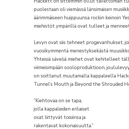
Hackett on sittemmin ollut tavattoman tuot
puolestaan oli viemässä länsimaisen musiikk
äärimmäiseen huippuunsa rockin keinoin Yes
miehistöt ympärillä ovat tulleet ja menneet
Levyn ovat siis tehneet progevanhukset, joi
vuosikymmentä menestyksekästä muusikkour
Yhteisiä säveliä miehet ovat kehitelleet tä
viimeisimpään sooloproduktioon, joululevyyn
on soittanut muutamalla kappaleella Hacket
Tunnel’s Mouth ja Beyond the Shrouded Ho
”Kiehtovaa on se tapa,
jolla kappaleiden erilaiset
osat liittyvät toisiinsa ja
rakentavat kokonaisuutta.”