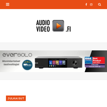
F
I
a
n
c
s
e
t
b
a
o
g
o
r
k
a
m
JULKAISUT