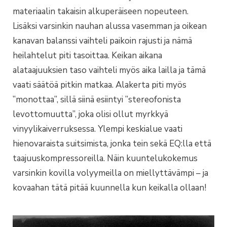
materiaalin takaisin alkuperäiseen nopeuteen.
Lisäksi varsinkin nauhan alussa vasemman ja oikean
kanavan balanssi vaihteli paikoin rajusti ja nämä
heilahtelut piti tasoittaa. Keikan aikana
alataajuuksien taso vaihteli myös aika lailla ja tämä
vaati säätöä pitkin matkaa. Alakerta piti myös
”monottaa”, sillä siinä esiintyi ”stereofonista
levottomuutta”, joka olisi ollut myrkkyä
vinyylikaiverruksessa. Ylempi keskialue vaati
hienovaraista suitsimista, jonka tein sekä EQ:lla että
taajuuskompressoreilla. Näin kuuntelukokemus
varsinkin kovilla volyymeilla on miellyttävämpi – ja
kovaahan tätä pitää kuunnella kun keikalla ollaan!