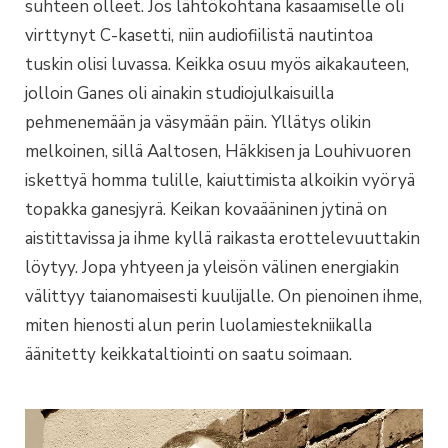
suhteen olleet. Jos lähtökohtana kasaamiselle oli
virttynyt C-kasetti, niin audiofiilistä nautintoa
tuskin olisi luvassa. Keikka osuu myös aikakauteen,
jolloin Ganes oli ainakin studiojulkaisuilla
pehmenemään ja väsymään päin. Yllätys olikin
melkoinen, sillä Aaltosen, Häkkisen ja Louhivuoren
iskettyä homma tulille, kaiuttimista alkoikin vyöryä
topakka ganesjyrä. Keikan kovaääninen jytinä on
aistittavissa ja ihme kyllä raikasta erottelevuuttakin
löytyy. Jopa yhtyeen ja yleisön välinen energiakin
välittyy taianomaisesti kuulijalle. On pienoinen ihme,
miten hienosti alun perin luolamiestekniikalla
äänitetty keikkataltiointi on saatu soimaan.