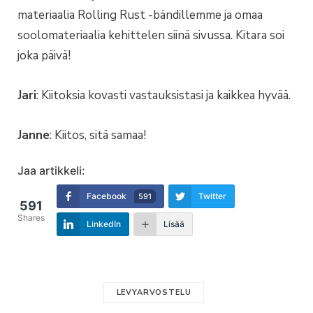
materiaalia Rolling Rust -bändillemme ja omaa
soolomateriaalia kehittelen siinä sivussa. Kitara soi
joka päivä!
Jari
: Kiitoksia kovasti vastauksistasi ja kaikkea hyvää.
Janne
: Kiitos, sitä samaa!
Jaa artikkeli:
Facebook
Twitter
591
591
Shares
LinkedIn
Lisää
LEVYARVOSTELU