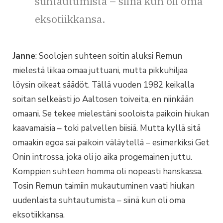
suhtautumista – siinä kun oli oma
eksotiikkansa.
Janne
: Soolojen suhteen soitin aluksi Remun
mielestä liikaa omaa juttuani, mutta pikkuhiljaa
löysin oikeat säädöt. Tällä vuoden 1982 keikalla
soitan selkeästi jo Aaltosen toiveita, en niinkään
omaani. Se tekee mielestäni sooloista paikoin hiukan
kaavamaisia – toki palvellen biisiä. Mutta kyllä sitä
omaakin egoa sai paikoin väläytellä – esimerkiksi Get
Onin introssa, joka oli jo aika progemainen juttu.
Komppien suhteen homma oli nopeasti hanskassa.
Tosin Remun taimiin mukautuminen vaati hiukan
uudenlaista suhtautumista – siinä kun oli oma
eksotiikkansa.