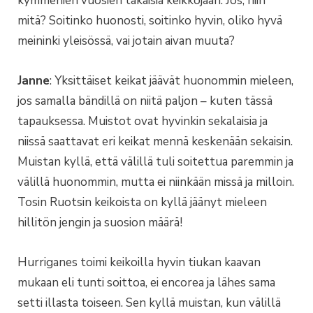
kymmenien vuosien takaisia keikkojaan. Jos, niin
mitä? Soitinko huonosti, soitinko hyvin, oliko hyvä
meininki yleisössä, vai jotain aivan muuta?
Janne
: Yksittäiset keikat jäävät huonommin mieleen,
jos samalla bändillä on niitä paljon – kuten tässä
tapauksessa. Muistot ovat hyvinkin sekalaisia ja
niissä saattavat eri keikat mennä keskenään sekaisin.
Muistan kyllä, että välillä tuli soitettua paremmin ja
välillä huonommin, mutta ei niinkään missä ja milloin.
Tosin Ruotsin keikoista on kyllä jäänyt mieleen
hillitön jengin ja suosion määrä!
Hurriganes toimi keikoilla hyvin tiukan kaavan
mukaan eli tunti soittoa, ei encorea ja lähes sama
setti illasta toiseen. Sen kyllä muistan, kun välillä