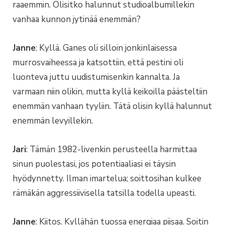
raaemmin. Olisitko halunnut studioalbumillekin
vanhaa kunnon jytinää enemmän?
Janne
: Kyllä. Ganes oli silloin jonkinlaisessa
murrosvaiheessa ja katsottiin, että pestini oli
luonteva juttu uudistumisenkin kannalta. Ja
varmaan niin olikin, mutta kyllä keikoilla päästeltiin
enemmän vanhaan tyyliin. Tätä olisin kyllä halunnut
enemmän levyillekin.
Jari
: Tämän 1982-livenkin perusteella harmittaa
sinun puolestasi, jos potentiaaliasi ei täysin
hyödynnetty. Ilman imartelua; soittosihan kulkee
rämäkän aggressiivisella tatsilla todella upeasti.
Janne
: Kiitos. Kyllähän tuossa energiaa piisaa. Soitin