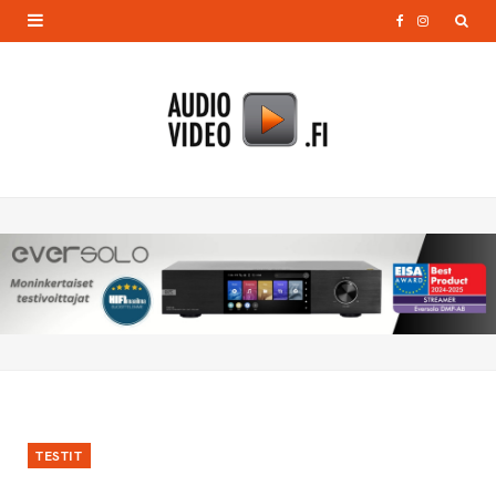
F
I
a
n
c
s
e
t
b
a
o
g
o
r
k
a
m
TESTIT