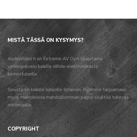
MISTÄ TÄSSÄ ON KYSYMYS?
AudioVideo.fi on Extreme AV Oy:n ylläpitämä
verkkopalvelu kaikille viihde-elektroniikasta
kiinnostuneille.
Sivusto on kaikille lukijoille ilmainen. Pyrimme tarjoamaan
myös mainoksissa mahdollisimman paljon sisältöä tukevaa
materiaalia.
COPYRIGHT