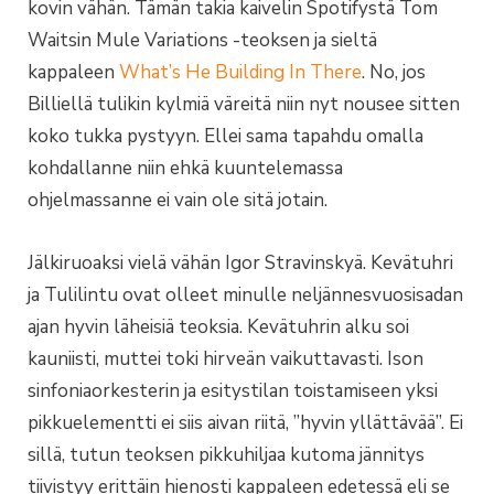
kovin vähän. Tämän takia kaivelin Spotifystä Tom
Waitsin Mule Variations -teoksen ja sieltä
kappaleen
What’s He Building In There
. No, jos
Billiellä tulikin kylmiä väreitä niin nyt nousee sitten
koko tukka pystyyn. Ellei sama tapahdu omalla
kohdallanne niin ehkä kuuntelemassa
ohjelmassanne ei vain ole sitä jotain.
Jälkiruoaksi vielä vähän Igor Stravinskyä. Kevätuhri
ja Tulilintu ovat olleet minulle neljännesvuosisadan
ajan hyvin läheisiä teoksia. Kevätuhrin alku soi
kauniisti, muttei toki hirveän vaikuttavasti. Ison
sinfoniaorkesterin ja esitystilan toistamiseen yksi
pikkuelementti ei siis aivan riitä, ”hyvin yllättävää”. Ei
sillä, tutun teoksen pikkuhiljaa kutoma jännitys
tiivistyy erittäin hienosti kappaleen edetessä eli se