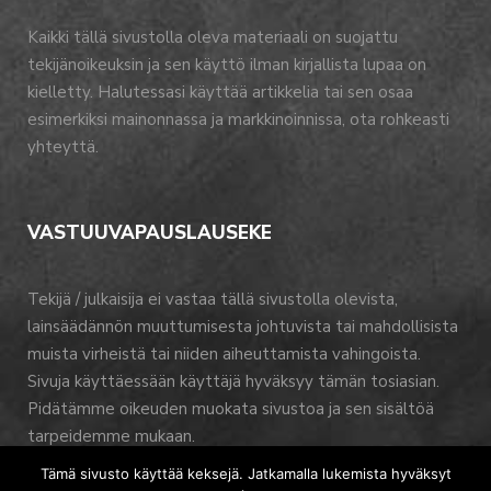
Kaikki tällä sivustolla oleva materiaali on suojattu
tekijänoikeuksin ja sen käyttö ilman kirjallista lupaa on
kielletty. Halutessasi käyttää artikkelia tai sen osaa
esimerkiksi mainonnassa ja markkinoinnissa, ota rohkeasti
yhteyttä.
VASTUUVAPAUSLAUSEKE
Tekijä / julkaisija ei vastaa tällä sivustolla olevista,
lainsäädännön muuttumisesta johtuvista tai mahdollisista
muista virheistä tai niiden aiheuttamista vahingoista.
Sivuja käyttäessään käyttäjä hyväksyy tämän tosiasian.
Pidätämme oikeuden muokata sivustoa ja sen sisältöä
tarpeidemme mukaan.
Tämä sivusto käyttää keksejä. Jatkamalla lukemista hyväksyt