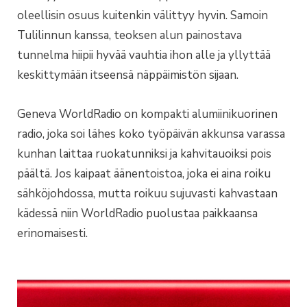
oleellisin osuus kuitenkin välittyy hyvin. Samoin
Tulilinnun kanssa, teoksen alun painostava
tunnelma hiipii hyvää vauhtia ihon alle ja yllyttää
keskittymään itseensä näppäimistön sijaan.
Geneva WorldRadio on kompakti alumiinikuorinen
radio, joka soi lähes koko työpäivän akkunsa varassa
kunhan laittaa ruokatunniksi ja kahvitauoiksi pois
päältä. Jos kaipaat äänentoistoa, joka ei aina roiku
sähköjohdossa, mutta roikuu sujuvasti kahvastaan
kädessä niin WorldRadio puolustaa paikkaansa
erinomaisesti.