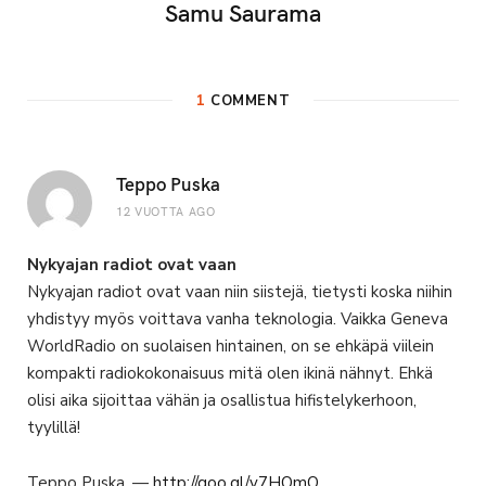
Samu Saurama
1
COMMENT
Teppo Puska
12 VUOTTA AGO
Nykyajan radiot ovat vaan
Nykyajan radiot ovat vaan niin siistejä, tietysti koska niihin
yhdistyy myös voittava vanha teknologia. Vaikka Geneva
WorldRadio on suolaisen hintainen, on se ehkäpä viilein
kompakti radiokokonaisuus mitä olen ikinä nähnyt. Ehkä
olisi aika sijoittaa vähän ja osallistua hifistelykerhoon,
tyylillä!
Teppo Puska, —
http://goo.gl/v7HOmQ