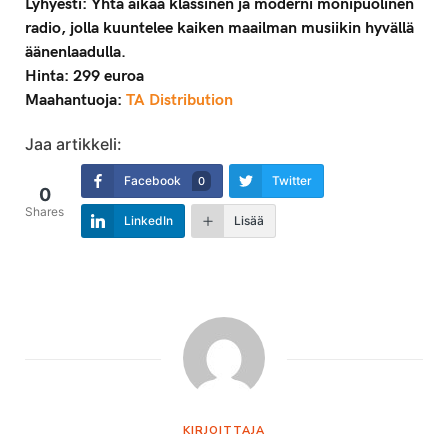
Lyhyesti: Yhtä aikaa klassinen ja moderni monipuolinen
radio, jolla kuuntelee kaiken maailman musiikin hyvällä
äänenlaadulla.
Hinta: 299 euroa
Maahantuoja:
TA Distribution
Jaa artikkeli:
Facebook
Twitter
0
0
Shares
LinkedIn
Lisää
KIRJOITTAJA