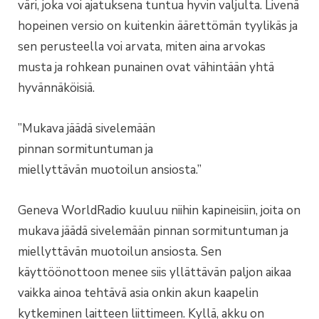
väri, joka voi ajatuksena tuntua hyvin valjulta. Livenä
hopeinen versio on kuitenkin äärettömän tyylikäs ja
sen perusteella voi arvata, miten aina arvokas
musta ja rohkean punainen ovat vähintään yhtä
hyvännäköisiä.
”Mukava jäädä sivelemään
pinnan sormituntuman ja
miellyttävän muotoilun ansiosta.”
Geneva WorldRadio kuuluu niihin kapineisiin, joita on
mukava jäädä sivelemään pinnan sormituntuman ja
miellyttävän muotoilun ansiosta. Sen
käyttöönottoon menee siis yllättävän paljon aikaa
vaikka ainoa tehtävä asia onkin akun kaapelin
kytkeminen laitteen liittimeen. Kyllä, akku on