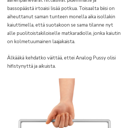
äänenpainevarat riittäisivät pidemmälle ja
bassopäästä irtoaisi lisää potkua. Toisaalta biisi on
aiheuttanut saman tunteen monella aika isollakin
kaiuttimella, että suotakoon se sama tilanne nyt
alle puolitoistakiloiselle matkaradiolle, jonka kaiutin
on kolmetuumainen laajakaista.
Älkääkä kehdatko väittää, ettei Analog Pussy olisi
hifistynyttä ja aikuista.