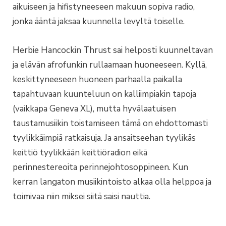
aikuiseen ja hifistyneeseen makuun sopiva radio,
jonka ääntä jaksaa kuunnella levyltä toiselle.
Herbie Hancockin Thrust sai helposti kuunneltavan
ja elävän afrofunkin rullaamaan huoneeseen. Kyllä,
keskittyneeseen huoneen parhaalla paikalla
tapahtuvaan kuunteluun on kalliimpiakin tapoja
(vaikkapa Geneva XL), mutta hyvälaatuisen
taustamusiikin toistamiseen tämä on ehdottomasti
tyylikkäimpiä ratkaisuja. Ja ansaitseehan tyylikäs
keittiö tyylikkään keittiöradion eikä
perinnestereoita perinnejohtosoppineen. Kun
kerran langaton musiikintoisto alkaa olla helppoa ja
toimivaa niin miksei siitä saisi nauttia.