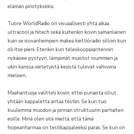
elämän piristykseksi.
Tuore WorldRadio on visuaalisesti yhtä aikaa
ultracool ja hitech sekä kuitenkin kovin samanlainen
kuin se isovanhempien makea keittiöradio silloin kun
oli itse pieni. Etenkin kun teleskooppiantennin
nykäisee pystyyn, lämpimät muistot mummien ja
ukin kanssa vietetyistä kesistä tulevat vahvoina
mieleen.
Maahantuoja valitteli kovin, ettei punaista ollut
yhtään kappaletta antaa testiin. Se kun tuo
kuulemma muodon ja pinnan struktuurin parhaiten
esille. Minä olen sitä mieltä, että tämä
hopeanharmaa on testikappaleeksi paras. Se kun on