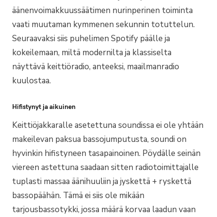
äänenvoimakkuussäätimen nurinperinen toiminta
vaati muutaman kymmenen sekunnin totuttelun.
Seuraavaksi siis puhelimen Spotify päälle ja
kokeilemaan, miltä modernilta ja klassiselta
näyttävä keittiöradio, anteeksi, maailmanradio
kuulostaa.
Hifistynyt ja aikuinen
Keittiöjakkaralle asetettuna soundissa ei ole yhtään
makeilevan paksua bassojumputusta, soundi on
hyvinkin hifistyneen tasapainoinen. Pöydälle seinän
viereen astettuna saadaan sitten radiotoimittajalle
tuplasti massaa äänihuuliin ja jyskettä + ryskettä
bassopäähän. Tämä ei siis ole mikään
tarjousbassotykki, jossa määrä korvaa laadun vaan