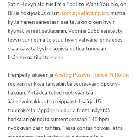
Satin -levyn aloitus I’m a Fool to Want You. No, on
Billie toki joskus ollut
isompi ja elävämpikin
, mutta
kyllä hänen äänestään saa tälläkin oikein hyvin
kylmät väreet selkäpiihin. Vuonna 1958 äänitetty
levyn tunnelma toistuu hyvin vahvana, enkä edes
osaa kaivata tyyliin sopivia putkia tuomaan
lisähehkua tilanteeseen.
Hempeily sikseen ja
Analog Pussyn Trance ’N Rollin
repivän rankkaa tanssibiittiä seuraavaan Spotify-
hakuun. Yhtäkkiä tekee mieli vääntää
äänenvoimakkuutta reippaasti lisää ja 15-
tuumaisella läppärinruudulla fontti näyttää
hankalan pieneltä sumentuessaan 145 bpm
nyökkivän pään tahtiin. Tässä kohtaa toivoisi, että