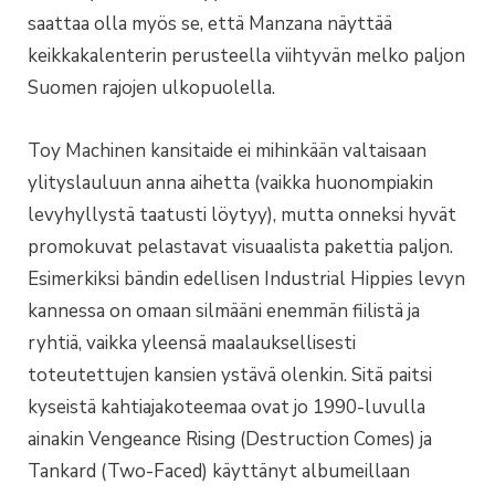
saattaa olla myös se, että Manzana näyttää
keikkakalenterin perusteella viihtyvän melko paljon
Suomen rajojen ulkopuolella.
Toy Machinen kansitaide ei mihinkään valtaisaan
ylityslauluun anna aihetta (vaikka huonompiakin
levyhyllystä taatusti löytyy), mutta onneksi hyvät
promokuvat pelastavat visuaalista pakettia paljon.
Esimerkiksi bändin edellisen Industrial Hippies levyn
kannessa on omaan silmääni enemmän fiilistä ja
ryhtiä, vaikka yleensä maalauksellisesti
toteutettujen kansien ystävä olenkin. Sitä paitsi
kyseistä kahtiajakoteemaa ovat jo 1990-luvulla
ainakin Vengeance Rising (Destruction Comes) ja
Tankard (Two-Faced) käyttänyt albumeillaan