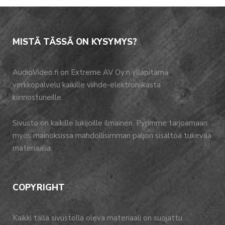
MISTÄ TÄSSÄ ON KYSYMYS?
AudioVideo.fi on Extreme AV Oy:n ylläpitämä
verkkopalvelu kaikille viihde-elektroniikasta
kiinnostuneille.
Sivusto on kaikille lukijoille ilmainen. Pyrimme tarjoamaan
myös mainoksissa mahdollisimman paljon sisältöä tukevaa
materiaalia.
COPYRIGHT
Kaikki tällä sivustolla oleva materiaali on suojattu