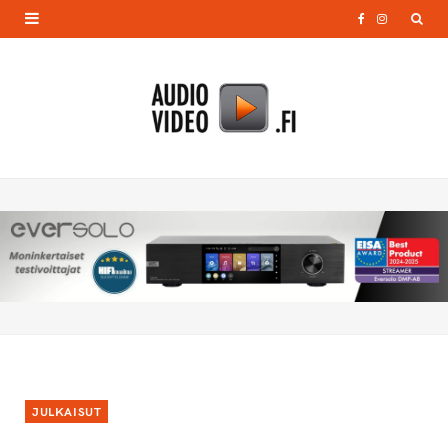
F
I
a
n
c
s
e
t
b
a
o
g
o
r
k
a
m
JULKAISUT