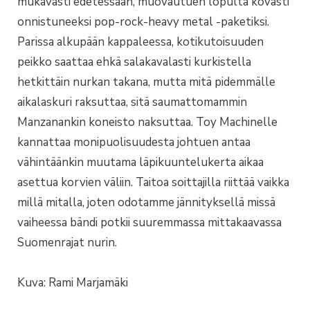
mukavasti edetessään, muovautuen lopulta kovasti
onnistuneeksi pop-rock-heavy metal -paketiksi.
Parissa alkupään kappaleessa, kotikutoisuuden
peikko saattaa ehkä salakavalasti kurkistella
hetkittäin nurkan takana, mutta mitä pidemmälle
aikalaskuri raksuttaa, sitä saumattomammin
Manzanankin koneisto naksuttaa. Toy Machinelle
kannattaa monipuolisuudesta johtuen antaa
vähintäänkin muutama läpikuuntelukerta aikaa
asettua korvien väliin. Taitoa soittajilla riittää vaikka
millä mitalla, joten odotamme jännityksellä missä
vaiheessa bändi potkii suuremmassa mittakaavassa
Suomenrajat nurin.
Kuva: Rami Marjamäki