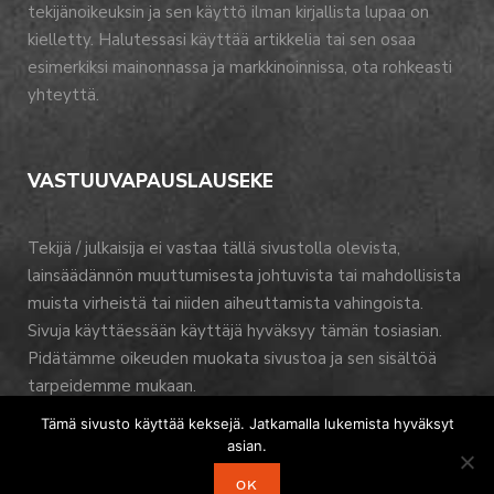
tekijänoikeuksin ja sen käyttö ilman kirjallista lupaa on
kielletty. Halutessasi käyttää artikkelia tai sen osaa
esimerkiksi mainonnassa ja markkinoinnissa, ota rohkeasti
yhteyttä.
VASTUUVAPAUSLAUSEKE
Tekijä / julkaisija ei vastaa tällä sivustolla olevista,
lainsäädännön muuttumisesta johtuvista tai mahdollisista
muista virheistä tai niiden aiheuttamista vahingoista.
Sivuja käyttäessään käyttäjä hyväksyy tämän tosiasian.
Pidätämme oikeuden muokata sivustoa ja sen sisältöä
tarpeidemme mukaan.
Tämä sivusto käyttää keksejä. Jatkamalla lukemista hyväksyt
asian.
OK