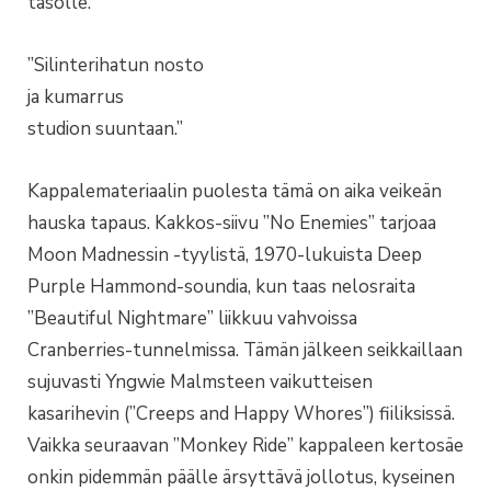
tasolle.
”Silinterihatun nosto
ja kumarrus
studion suuntaan.”
Kappalemateriaalin puolesta tämä on aika veikeän
hauska tapaus. Kakkos-siivu ”No Enemies” tarjoaa
Moon Madnessin -tyylistä, 1970-lukuista Deep
Purple Hammond-soundia, kun taas nelosraita
”Beautiful Nightmare” liikkuu vahvoissa
Cranberries-tunnelmissa. Tämän jälkeen seikkaillaan
sujuvasti Yngwie Malmsteen vaikutteisen
kasarihevin (”Creeps and Happy Whores”) fiiliksissä.
Vaikka seuraavan ”Monkey Ride” kappaleen kertosäe
onkin pidemmän päälle ärsyttävä jollotus, kyseinen