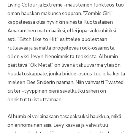
Living Colour ja Extreme -mausteinen funkteos tuo
oman hauskan makunsa soppaan. ”Zombie Girl” -
kappaleessa olisi hyvinkin ainesta Ruotsalaisen
Amaranthen materiaaliksi, ellei jopa sinkkuhitiksi
asti. ”Bitch Like to Hit” esittelee puolestaan
rullaavaa ja samalla progeilevaa rock-osaamista,
ollen yksi levyn hienoimmista teoksista. Albumin
päättävä ”Ok Metal” on livenä takuuvarma yleisön
huudatuskappale, jonka bridge-osuus tuo joka kerta
mieleen Dee Sniderin naaman. Niin vahvasti Twisted
Sister -tyyppinen pieni sävelkulku siihen on
onnistuttu istuttamaan.
Albumia ei voi ainakaan tasapaksuksi haukkua, mikä
on erinomainen asia. Levy kasvaa ja vahvistuu