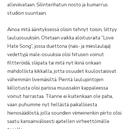
alleviivataan. Silinterihatun nosto ja kumarrus
studion suuntaan.
Ainoa mitä äänityksessä olisin tehnyt toisin, liittyy
lauluosuuksiin. Otetaan vaikka aloitusraita ”Love
Hate Song”, jossa duettona (nais- ja mieslaulaja)
vedettyjä male-osuuksia olisi hitusen voinut
filtteröidä, sliipata tai mitä nyt ikinä onkaan
mahdollista kikkailla, jotta osuudet kuulostaisivat
vähemmän livemäisiltä. Pientä laulupintojen
kiillotusta olisi parissa muussakin kappaleessa
voinut harrastaa. Tilanne ei kuitenkaan ole paha,
vaan puhumme nyt hellästä paikallisesta
hienosäädöstä, jolla soundien viimeinenkin piirto olisi
saatu kansainvälisesti ajatellen virheettömälle