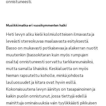
onnistuneesti.
Musiikkimatka eri vuosikymmenten halki
Heti levyn alku kielii kolmiulotteisen ilmavasta ja
leveästi stereokuvaa maalaavasta esityksestä.
Basso on mukavasti potkaisevaa ja alakerran nuotit
muutenkin (bassokitaran kuin myös rumpujen
osalta) onnistuneesti sorvattu tarkkareunaisiksi,
mutta samalla lihaisiksi. Keskialuetta on myös
hieman rapsuteltu koholle, minkä johdosta
lauluosuudet ja kitara ovat hyvin esillä.
Kokonaisuutena levyn äänitys on tasapainoinen ja
kaikin puolin onnistunut, jossa tiettyjä edellä
mainittuja ominaisuuksia vain tyylikkäästi pikkuisen