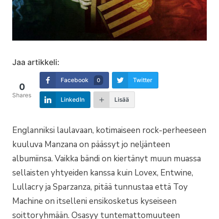
Jaa artikkeli:
Facebook
Twitter
0
0
Shares
LinkedIn
Lisää
Englanniksi laulavaan, kotimaiseen rock-perheeseen
kuuluva Manzana on päässyt jo neljänteen
albumiinsa. Vaikka bändi on kiertänyt muun muassa
sellaisten yhtyeiden kanssa kuin Lovex, Entwine,
Lullacry ja Sparzanza, pitää tunnustaa että Toy
Machine on itselleni ensikosketus kyseiseen
soittoryhmään. Osasyy tuntemattomuuteen