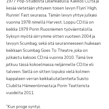
1977 Pop-Studiosta Liisankadulla. Kakkos CD:tä ja
kesää vietetään yhtyeen toisen levyn Flyin’ High,
Runnin’ Fast seurassa. Tämän levyn yhtye julkaisi
vuonna 1978 nimellä Harvest. Loppu CD:llä on
keikka 1979 Porin Ruosniemen työväentalolla.
Syksyn myötä siirrymme sitten vuoteen 2004 ja
levyyn Scumbag, sekä sitä seuranneeseen huikeaan
keikkaan Scumbag Goes To Theatre, joka on
julkaistu kaksois CD:nä vuonna 2010. Tämä live
jatkuu tässä kokoelmassa neljännelle CD:lle eli
talveen. Siellä on sitten lopuksi vielä kolmen
kappaleen verran keikkailutallenteita Suisto
Clubilta Hämeenlinnasta ja Porin Teatterista
vuodelta 2011.
”Kun proge syntyi,