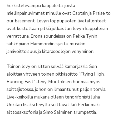
herkistelevämpiä kappaleita, joista
mieliinpainuvimmat minulle ovat Captain ja Praise to
our basement. Levyn loppupuolen livetallenteet
ovat kestoltaan pitkiä julkaistun levyn kappaleisiin
verrattuna. Erona soundeissa on Pekka Tynin
sähköpiano Hammondin sijasta, musiikin
jamivoittoisuus ja kitarasoolojen venyminen.
Toinen levy on sitten selvää kamarijazzia. Sen
aloittaa yhtyeen toinen pitkäsoitto ”Flying High,
Running Fast” -levy. Muutoksen huomaa myös
soittajistossa, johon on ilmaantunut paljon torvia.
Live-keikoilla mukana olleen tenorifonisti Juha
Unkilan lisäksi levyllä soittavat Jari Perkiömäki
alttosaksofonia ja Simo Salminen trumpettia.