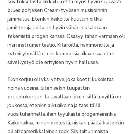
sovituksellista kikkailua että myös hyvin sujuvasti
blues pohjaisen Cream-tyylisen musisoinnin
jammailua. Etenkin keikoilla kuultiin pitkiä
jamitteluja, joilla on hyvin vähän jos lainkaan
tekemistä progen kanssa. Osasyy tähän varmaan oli
ihan instrumentaatio. Kitaroilla, hammondilla ja
rytmiryhmällä ei niin kummoisia aikaan saa ellei
sävellystyö ole erityisen hyvin hallussa.
Elonkorjuu oli yksi yhtye, joka koetti kukoistaa
noina vuosina. Siten sekin tuupattiin
progelokeroon. Ja tavallaan oikein sillä levyillä on
joukossa, etenkin alkuaikoina ja taas tällä
vuosituhannella, ihan tyylikästä progemeininkiä.
Kaikenaikaa, minun mielestä, niskan päällä kuitenkin
oli afroamerikkalainen rock. Siis taiturimaista