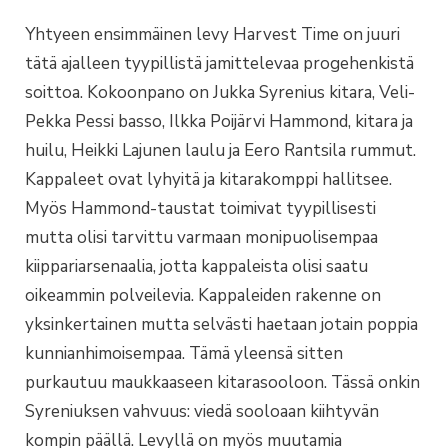
Yhtyeen ensimmäinen levy Harvest Time on juuri
tätä ajalleen tyypillistä jamittelevaa progehenkistä
soittoa. Kokoonpano on Jukka Syrenius kitara, Veli-
Pekka Pessi basso, Ilkka Poijärvi Hammond, kitara ja
huilu, Heikki Lajunen laulu ja Eero Rantsila rummut.
Kappaleet ovat lyhyitä ja kitarakomppi hallitsee.
Myös Hammond-taustat toimivat tyypillisesti
mutta olisi tarvittu varmaan monipuolisempaa
kiippariarsenaalia, jotta kappaleista olisi saatu
oikeammin polveilevia. Kappaleiden rakenne on
yksinkertainen mutta selvästi haetaan jotain poppia
kunnianhimoisempaa. Tämä yleensä sitten
purkautuu maukkaaseen kitarasooloon. Tässä onkin
Syreniuksen vahvuus: viedä sooloaan kiihtyvän
kompin päällä. Levyllä on myös muutamia