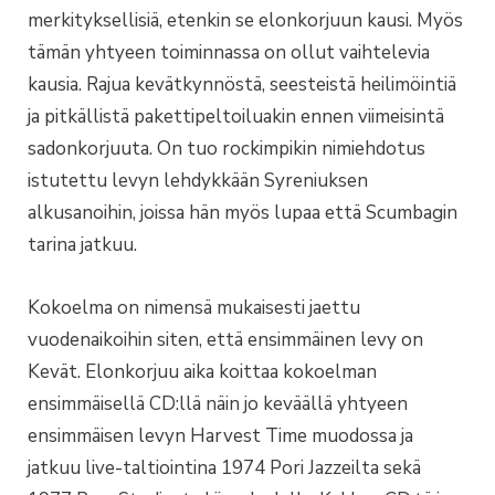
merkityksellisiä, etenkin se elonkorjuun kausi. Myös
tämän yhtyeen toiminnassa on ollut vaihtelevia
kausia. Rajua kevätkynnöstä, seesteistä heilimöintiä
ja pitkällistä pakettipeltoiluakin ennen viimeisintä
sadonkorjuuta. On tuo rockimpikin nimiehdotus
istutettu levyn lehdykkään Syreniuksen
alkusanoihin, joissa hän myös lupaa että Scumbagin
tarina jatkuu.
Kokoelma on nimensä mukaisesti jaettu
vuodenaikoihin siten, että ensimmäinen levy on
Kevät. Elonkorjuu aika koittaa kokoelman
ensimmäisellä CD:llä näin jo keväällä yhtyeen
ensimmäisen levyn Harvest Time muodossa ja
jatkuu live-taltiointina 1974 Pori Jazzeilta sekä