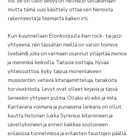
voi. Se on tuon debyytin helmiä jo sellaisenaan
mutta tämä uusi käsittely ottaa sen hienosta
rakenteesta ja teemasta kaiken irti.
Kun kuunnellaan Elonkorjuuta ihan rock- tai jazz-
yhtyeenä, niin tässähän meillä on varsin toimiva
livebändi, joka on varmaan osannut ylläpitää menoa
ja meininkiä keikoilla. Taitavia soittajia, hyvää
yhteissoittoa, kyky taipua monenlaiseen
musisointiin, vetäviä kitarajamitteluja, tanakoita
torvisektioita. Levyt ovat olleet kirjavia ja tässä
lieneekin yhtyeen pulma. Ollako eli eikö ja mitä.
Kantavana voimana ja punaisena lankana on ollut
kautta historian Jukka Syrenius kitaroineen ja
sävellyksineen ja ennen kaikkea sooloineen
erilaisissa tunnelmissa ja erilaisten taustojen päällä.