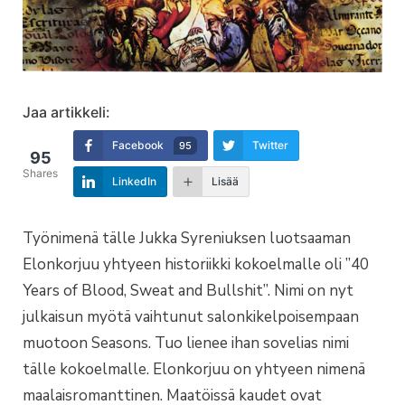
Jaa artikkeli:
Facebook
Twitter
95
95
Shares
LinkedIn
Lisää
Työnimenä tälle Jukka Syreniuksen luotsaaman
Elonkorjuu yhtyeen historiikki kokoelmalle oli ”40
Years of Blood, Sweat and Bullshit”. Nimi on nyt
julkaisun myötä vaihtunut salonkikelpoisempaan
muotoon Seasons. Tuo lienee ihan sovelias nimi
tälle kokoelmalle. Elonkorjuu on yhtyeen nimenä
maalaisromanttinen. Maatöissä kaudet ovat