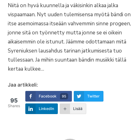
Niitä on hyvä kuunnella ja väkisinkin alkaa jalka
vispaamaan. Nyt uuden tulemisensa myötä bändi on
itse asemoimassa itseään vahvemmin sinne progeen,
jonne sitä on työnnetty mutta jonne se ei oikein
aikaisemmin ole istunut. Jäämme odottamaan mitä
Syreniuksen lausahdus tarinan jatkumisesta tuo
tullessaan. Ja mihin suuntaan bändin musiikki tällä
kertaa kulkee…
Jaa artikkeli:
Facebook
Twitter
95
95
Shares
LinkedIn
Lisää