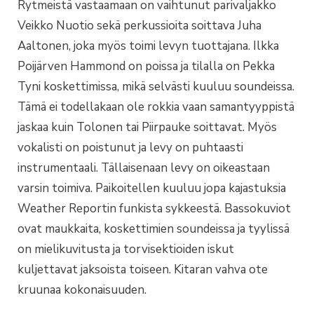
Rytmeistä vastaamaan on vaihtunut parivaljakko
Veikko Nuotio sekä perkussioita soittava Juha
Aaltonen, joka myös toimi levyn tuottajana. Ilkka
Poijärven Hammond on poissa ja tilalla on Pekka
Tyni koskettimissa, mikä selvästi kuuluu soundeissa.
Tämä ei todellakaan ole rokkia vaan samantyyppistä
jaskaa kuin Tolonen tai Piirpauke soittavat. Myös
vokalisti on poistunut ja levy on puhtaasti
instrumentaali. Tällaisenaan levy on oikeastaan
varsin toimiva. Paikoitellen kuuluu jopa kajastuksia
Weather Reportin funkista sykkeestä. Bassokuviot
ovat maukkaita, koskettimien soundeissa ja tyylissä
on mielikuvitusta ja torvisektioiden iskut
kuljettavat jaksoista toiseen. Kitaran vahva ote
kruunaa kokonaisuuden.