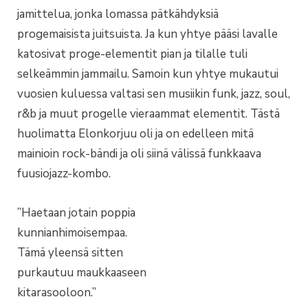
jamittelua, jonka lomassa pätkähdyksiä
progemaisista juitsuista. Ja kun yhtye pääsi lavalle
katosivat proge-elementit pian ja tilalle tuli
selkeämmin jammailu. Samoin kun yhtye mukautui
vuosien kuluessa valtasi sen musiikin funk, jazz, soul,
r&b ja muut progelle vieraammat elementit. Tästä
huolimatta Elonkorjuu oli ja on edelleen mitä
mainioin rock-bändi ja oli siinä välissä funkkaava
fuusiojazz-kombo.
”Haetaan jotain poppia
kunnianhimoisempaa.
Tämä yleensä sitten
purkautuu maukkaaseen
kitarasooloon.”