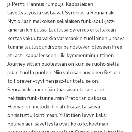
ja Pertti Hannus rumpuja. Kappaleiden
sävellystyöstä vastaavat Syrenius ja Reunamäki.
Nyt ollaan melkoisen sekalaisen funk-soul-jazz-
kimaran kimpussa. Laulussa Syrenius ei tälläkään
kertaa vakuuta vaikka varmaankin tuollainen uhoava
tumma laulusoundi sopii painostavan oloiseen Free
at last -kappaleeseen. Liki kymmenminuuttinen
Journey sitten puolestaan on kuin se ruoho siellä
aidan tuolla puolen. Niin valoisan auvoinen Return
to Forever -tyylinen jazz-lurittelu se on.
Seuraavaksi mennään taas aivan toisenlaisiin
hektisiin funk-tunnelmiin Pretorian diskossa.
Hieman on melodioihin afrikkalaista sävyä
onnistuttu loihtimaan. Yllättäen levyn kaksi
Reunamäen sävellystä ovat koko kokoelman