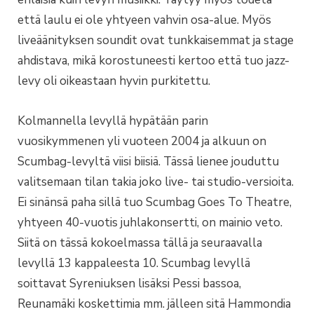
että laulu ei ole yhtyeen vahvin osa-alue. Myös
liveäänityksen soundit ovat tunkkaisemmat ja stage
ahdistava, mikä korostuneesti kertoo että tuo jazz-
levy oli oikeastaan hyvin purkitettu.
Kolmannella levyllä hypätään parin
vuosikymmenen yli vuoteen 2004 ja alkuun on
Scumbag-levyltä viisi biisiä. Tässä lienee jouduttu
valitsemaan tilan takia joko live- tai studio-versioita.
Ei sinänsä paha sillä tuo Scumbag Goes To Theatre,
yhtyeen 40-vuotis juhlakonsertti, on mainio veto.
Siitä on tässä kokoelmassa tällä ja seuraavalla
levyllä 13 kappaleesta 10. Scumbag levyllä
soittavat Syreniuksen lisäksi Pessi bassoa,
Reunamäki koskettimia mm. jälleen sitä Hammondia