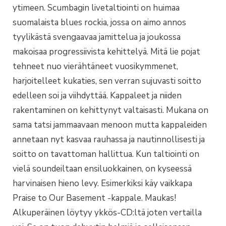
ytimeen. Scumbagin livetaltiointi on huimaa
suomalaista blues rockia, jossa on aimo annos
tyylikästä svengaavaa jamittelua ja joukossa
makoisaa progressiivista kehittelyä. Mitä lie pojat
tehneet nuo vierähtäneet vuosikymmenet,
harjoitelleet kukaties, sen verran sujuvasti soitto
edelleen soi ja viihdyttää. Kappaleet ja niiden
rakentaminen on kehittynyt valtaisasti. Mukana on
sama tatsi jammaavaan menoon mutta kappaleiden
annetaan nyt kasvaa rauhassa ja nautinnollisesti ja
soitto on tavattoman hallittua. Kun taltiointi on
vielä soundeiltaan ensiluokkainen, on kyseessä
harvinaisen hieno levy. Esimerkiksi käy vaikkapa
Praise to Our Basement -kappale. Maukas!
Alkuperäinen löytyy ykkös-CD:ltä joten vertailla