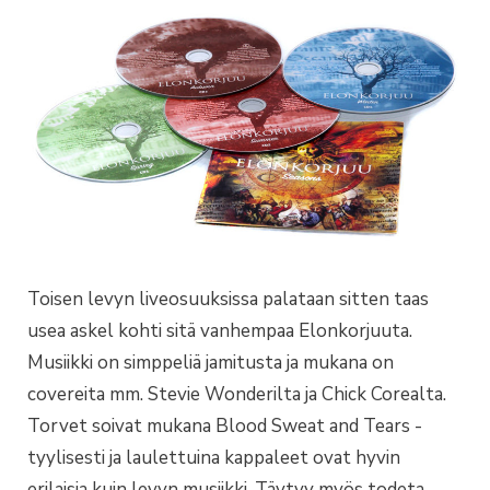
Toisen levyn liveosuuksissa palataan sitten taas
usea askel kohti sitä vanhempaa Elonkorjuuta.
Musiikki on simppeliä jamitusta ja mukana on
covereita mm. Stevie Wonderilta ja Chick Corealta.
Torvet soivat mukana Blood Sweat and Tears -
tyylisesti ja laulettuina kappaleet ovat hyvin
erilaisia kuin levyn musiikki. Täytyy myös todeta