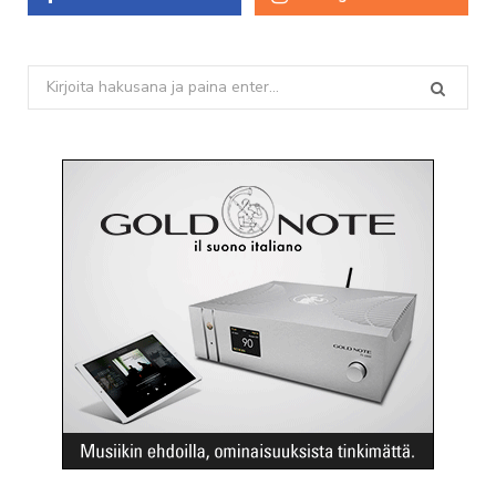
Search
for: