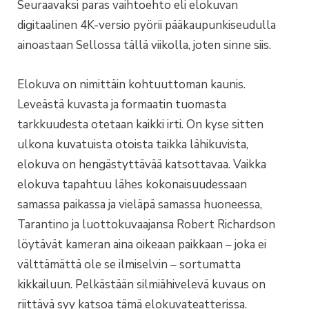
Seuraavaksi paras vaihtoehto eli elokuvan
digitaalinen 4K-versio pyörii pääkaupunkiseudulla
ainoastaan Sellossa tällä viikolla, joten sinne siis.
Elokuva on nimittäin kohtuuttoman kaunis.
Leveästä kuvasta ja formaatin tuomasta
tarkkuudesta otetaan kaikki irti. On kyse sitten
ulkona kuvatuista otoista taikka lähikuvista,
elokuva on hengästyttävää katsottavaa. Vaikka
elokuva tapahtuu lähes kokonaisuudessaan
samassa paikassa ja vieläpä samassa huoneessa,
Tarantino ja luottokuvaajansa Robert Richardson
löytävät kameran aina oikeaan paikkaan – joka ei
välttämättä ole se ilmiselvin – sortumatta
kikkailuun. Pelkästään silmiähivelevä kuvaus on
riittävä syy katsoa tämä elokuvateatterissa.