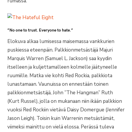
rumassa.
”No one to trust. Everyone to hate.”
Elokuva alkaa lumisessa maisemassa vankkurien
puskiessa eteenpäin. Palkkionmetsästäjä Majuri
Marquis Warren (Samuel L. Jackson) saa kyydin
itselleen ja kuljettamalleen kolmelle jäätyneelle
ruumiille. Matka vie kohti Red Rockia, palkkiota
lunastamaan. Vaunuissa on ennestään toinen
palkkionmetsästäjä, John ”The Hangman” Ruth
(Kurt Russel), jolla on mukanaan niin ikään palkkion
vuoksi Red Rockiin vietävä Daisy Domergue (Jennifer
Jason Leigh). Toisin kuin Warrenin metsästämät,
viimeksi mainittu on vielä elossa. Perässä tuleva