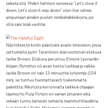
leikata sitä. Yhden hahmon sanoessa ”Let’s slow it
down. Let’s slow it way down” olen itse valmis
ampumaan ainakin puolet nimikahdeksikosta, jos
sillä saisi lisää vauhtia.
Näytöksestä kotiin päästyäni avasin television, jossa
sattumalta pyöri Tarantinon aliarvostetuin elokuva
Jackie Brown. Elokuva perustuu Elmore Leonardin
kirjaan. Rytmitys oli aivan toista luokkaa ja vaikka
Jackie Brown on vain 13 minuuttia lyhyempi (154
min), se tuntuu huomattavasti tiukemmalta
paketilta. Rikotulla kerronnalla leikkivä ohjaajan
läpimurto Pulp Fiction on saman pituinen eikä
sekään tunnu kärsivän samasta mammuttitaudista,