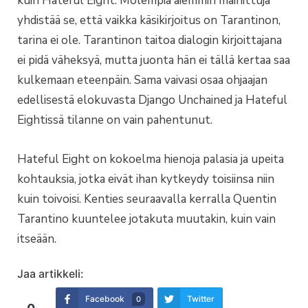
kuin Hateful Eight. Molempia aiemmin mainittuja
yhdistää se, että vaikka käsikirjoitus on Tarantinon,
tarina ei ole. Tarantinon taitoa dialogin kirjoittajana
ei pidä väheksyä, mutta juonta hän ei tällä kertaa saa
kulkemaan eteenpäin. Sama vaivasi osaa ohjaajan
edellisestä elokuvasta Django Unchained ja Hateful
Eightissä tilanne on vain pahentunut.
Hateful Eight on kokoelma hienoja palasia ja upeita
kohtauksia, jotka eivät ihan kytkeydy toisiinsa niin
kuin toivoisi. Kenties seuraavalla kerralla Quentin
Tarantino kuuntelee jotakuta muutakin, kuin vain
itseään.
Jaa artikkeli:
Facebook
Twitter
0