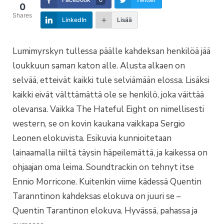
0
Shares
LinkedIn
Lisää
Lumimyrskyn tullessa päälle kahdeksan henkilöä jää
loukkuun saman katon alle. Alusta alkaen on
selvää, etteivät kaikki tule selviämään elossa. Lisäksi
kaikki eivät välttämättä ole se henkilö, joka väittää
olevansa. Vaikka The Hateful Eight on nimellisesti
western, se on kovin kaukana vaikkapa Sergio
Leonen elokuvista. Esikuvia kunnioitetaan
lainaamalla niiltä täysin häpeilemättä, ja kaikessa on
ohjaajan oma leima. Soundtrackin on tehnyt itse
Ennio Morricone. Kuitenkin viime kädessä Quentin
Taranntinon kahdeksas elokuva on juuri se –
Quentin Tarantinon elokuva. Hyvässä, pahassa ja