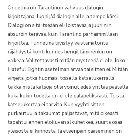
Ongelma on Tarantinon vahvuus dialogin
kirjoittajana. Juoni jää dialogin alle ja tempo kärsii.
Dialogi on sitä itseään eli loistavaa ja juuri niin
absurdin terävää, kuin Tarantino parhaimmillaan
kirjoittaa. Tunnelma tiivistyy väistämätöntä
räjähdystä kohti kunnes hengittäminenkin on
vaikeaa. Valitettavasti mitään mysteeriä ei ole. Joko
Hateful Eightin asetelman arvaa tai sitten ei. Mitään
vihjeitä, jotka huomaisi toisella katselukerralla
taikka mistä katsoja olisi voinut edes yrittää päätellä
kuka kukin todella on, ei ole palapeliksi asti. Toista
katselukertaa ei tarvita. Kun vyyhti sitten
purkautuu ja takaumat paljastavat, mitä oikeasti
tapahtui ennen elokuvan alkuhetkeä, suurta osaa
yleisöstä ei kiinnosta. Ja eteenpäin pääseminen on