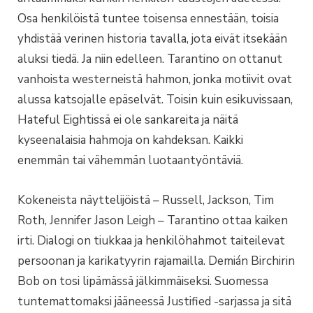
Osa henkilöistä tuntee toisensa ennestään, toisia
yhdistää verinen historia tavalla, jota eivät itsekään
aluksi tiedä. Ja niin edelleen. Tarantino on ottanut
vanhoista westerneistä hahmon, jonka motiivit ovat
alussa katsojalle epäselvät. Toisin kuin esikuvissaan,
Hateful Eightissä ei ole sankareita ja näitä
kyseenalaisia hahmoja on kahdeksan. Kaikki
enemmän tai vähemmän luotaantyöntäviä.
Kokeneista näyttelijöistä – Russell, Jackson, Tim
Roth, Jennifer Jason Leigh – Tarantino ottaa kaiken
irti. Dialogi on tiukkaa ja henkilöhahmot taiteilevat
persoonan ja karikatyyrin rajamailla. Demián Birchirin
Bob on tosi lipämässä jälkimmäiseksi. Suomessa
tuntemattomaksi jääneessä Justified -sarjassa ja sitä