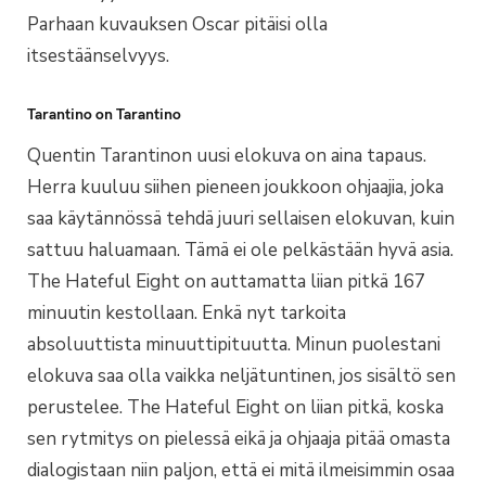
Parhaan kuvauksen Oscar pitäisi olla
itsestäänselvyys.
Tarantino on Tarantino
Quentin Tarantinon uusi elokuva on aina tapaus.
Herra kuuluu siihen pieneen joukkoon ohjaajia, joka
saa käytännössä tehdä juuri sellaisen elokuvan, kuin
sattuu haluamaan. Tämä ei ole pelkästään hyvä asia.
The Hateful Eight on auttamatta liian pitkä 167
minuutin kestollaan. Enkä nyt tarkoita
absoluuttista minuuttipituutta. Minun puolestani
elokuva saa olla vaikka neljätuntinen, jos sisältö sen
perustelee. The Hateful Eight on liian pitkä, koska
sen rytmitys on pielessä eikä ja ohjaaja pitää omasta
dialogistaan niin paljon, että ei mitä ilmeisimmin osaa