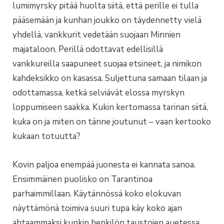
lumimyrsky pitää huolta siitä, että perille ei tulla
pääsemään ja kunhan joukko on täydennetty vielä
yhdellä, vankkurit vedetään suojaan Minnien
majataloon. Perillä odottavat edellisillä
vankkureilla saapuneet suojaa etsineet, ja nimikon
kahdeksikko on kasassa. Suljettuna samaan tilaan ja
odottamassa, ketkä selviävät elossa myrskyn
loppumiseen saakka. Kukin kertomassa tarinan siitä,
kuka on ja miten on tänne joutunut – vaan kertooko
kukaan totuutta?
Kovin paljoa enempää juonesta ei kannata sanoa.
Ensimmäinen puolisko on Tarantinoa
parhaimmillaan. Käytännössä koko elokuvan
näyttämönä toimiva suuri tupa käy koko ajan
ahtaammaksi kunkin henkilön taustojen auetessa.