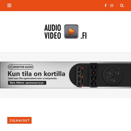
F
I
a
n
c
s
e
t
b
a
o
g
o
r
k
a
m
JULKAISUT